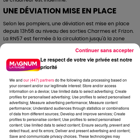
UNE DÉVIATION MISE EN PLACE
Selon les pompiers, une déviation est mise en place
depuis 13h58 au niveau des sorties Charmes et Frizon.
La RN57 est fermée à la circulation jusqu'à la zone
Inova 3000 de Thaon-les-Vosges.
Continuer sans accepter
La déviation s'effectue via la D6, Nomexy intra muros,
Le respect de votre vie privée est notre
puis Igney via la D157 et une reprise de la circulation
priorité
s'effectue sur la RN57 en direction d'Épinal à
l'échangeur de Thaon-les-Vosges.
We and
our (447) partners
do the following data processing based on
your consent and/or our legitimate interest: Store and/or access
23 sapeurs-pompiers sont toujours sur place pour
information on a device; Use limited data to select advertising; Create
circonscrire le feu.
profiles for personalised advertising; Use profiles to select personalised
advertising; Measure advertising performance; Measure content
UNE OPÉRATION QUI CONTINUE EN
performance; Understand audiences through statistics or combinations
of data from different sources; Develop and improve services; Create
DÉBUT DE SOIRÉE
profiles to personalise content; Use profiles to select personalised
content; Use limited data to select content; Ensure security, prevent and
Les opérations des pompiers et de la DIR Est
detect fraud, and fix errors; Deliver and present advertising and content;
pourraient durer une bonne partie de la soirée voire
Save and communicate privacy choices. These technologies may