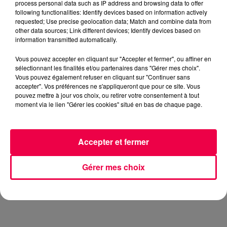
process personal data such as IP address and browsing data to offer
de la nuit.
following functionalities: Identify devices based on information actively
requested; Use precise geolocation data; Match and combine data from
Un camion avait déjà pris feu en début de semaine à
other data sources; Link different devices; Identify devices based on
hauteur de
Saint-Nicolas-de-Port, en Meurthe-et-
information transmitted automatically.
Moselle
.
Vous pouvez accepter en cliquant sur "Accepter et fermer", ou affiner en
sélectionnant les finalités et/ou partenaires dans "Gérer mes choix".
Vous pouvez également refuser en cliquant sur "Continuer sans
accepter". Vos préférences ne s'appliqueront que pour ce site. Vous
pouvez mettre à jour vos choix, ou retirer votre consentement à tout
moment via le lien "Gérer les cookies" situé en bas de chaque page.
Accepter et fermer
Gérer mes choix