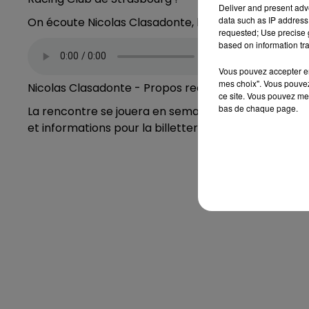
Deliver and present adv
data such as IP address 
On écoute Nicolas Clasadonte, le président de l’Ent
requested; Use precise g
based on information tra
Vous pouvez accepter en 
mes choix". Vous pouvez
Nicolas Clasadonte - Propos recueillis par Juliette 
ce site. Vous pouvez met
bas de chaque page.
La rencontre se jouera en semaine, le mercredi 15 ja
et informations pour la billetterie
dans les jours à ve