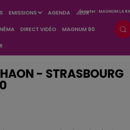
Écouter :
MAGNUM LA RA
S
EMISSIONS
AGENDA
JEUX
INÉMA
DIRECT VIDÉO
MAGNUM 80
R
 THAON - STRASBOURG
30