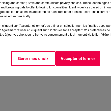
ertising and content; Save and communicate privacy choices. These technologies
and browsing data to offer following functionalities: Identify devices based on infor
ente Thaonnaise Football.
eolocation data; Match and combine data from other data sources; Link different de
nsmitted automatically.
cliquant sur "Accepter et fermer", ou affiner en sélectionnant les finalités et/ou pa
 également refuser en cliquant sur "Continuer sans accepter". Vos préférences ne 
Schang
tre à jour vos choix, ou retirer votre consentement à tout moment via le lien "Gérer 
nvier à 18h30, au stade de la Colombière, à Epinal. Modali
nir
.
Gérer mes choix
Accepter et fermer