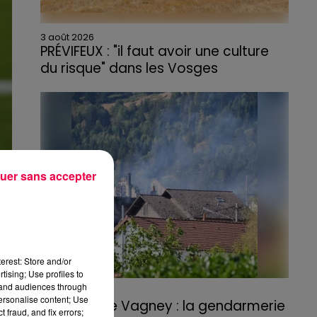
3 août 2026
PRÉVIFEUX : "il faut avoir une culture
du risque" dans les Vosges
uer sans accepter
erest: Store and/or
tising; Use profiles to
tand audiences through
3 août 2026
personalise content; Use
Incendie de Vagney : la gendarmerie
 fraud, and fix errors;