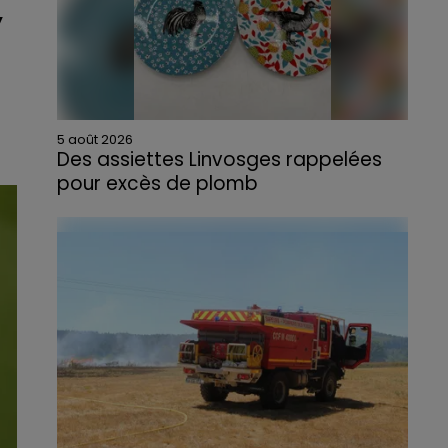
,
5 août 2026
Des assiettes Linvosges rappelées
pour excès de plomb
Du plomb a été détecté dans deux assiettes
en céramique vendues entre 2020 et 2022
par Linvosges.