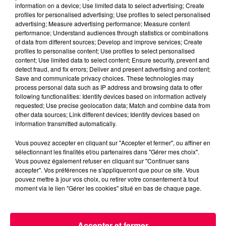
information on a device; Use limited data to select advertising; Create
profiles for personalised advertising; Use profiles to select personalised
advertising; Measure advertising performance; Measure content
performance; Understand audiences through statistics or combinations
of data from different sources; Develop and improve services; Create
profiles to personalise content; Use profiles to select personalised
content; Use limited data to select content; Ensure security, prevent and
detect fraud, and fix errors; Deliver and present advertising and content;
Save and communicate privacy choices. These technologies may
process personal data such as IP address and browsing data to offer
following functionalities: Identify devices based on information actively
requested; Use precise geolocation data; Match and combine data from
other data sources; Link different devices; Identify devices based on
information transmitted automatically.
Vous pouvez accepter en cliquant sur "Accepter et fermer", ou affiner en
sélectionnant les finalités et/ou partenaires dans "Gérer mes choix".
Vous pouvez également refuser en cliquant sur "Continuer sans
accepter". Vos préférences ne s'appliqueront que pour ce site. Vous
pouvez mettre à jour vos choix, ou retirer votre consentement à tout
5 août 2026
moment via le lien "Gérer les cookies" situé en bas de chaque page.
Des assiettes Linvosges rappelées pour
excès de plomb
Du plomb a été détecté dans deux assiettes en
Accepter et fermer