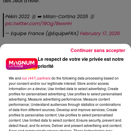
des Jeux d'hiver.
Pékin 2022 🥈 ➡️ Milan-Cortina 2026 🥇
pic.twitter.com/19Og7BwxHH
— Equipe France (@EquipeFRA)
February 17, 2026
HOCKEY SUR GLACE : L'ALLEMAGNE
Continuer sans accepter
TROP FORTE POUR LES BLEUS
Le respect de votre vie privée est notre
priorité
Quelques heures plus tôt, l'équipe de France
masculine de hockey sur glace jouait sa qualification
We and
our (447) partners
do the following data processing based on
pour les quarts de finale face à l'Allemagne.
your consent and/or our legitimate interest: Store and/or access
information on a device; Use limited data to select advertising; Create
La marche était trop haute. Rapidement remporté 3-
profiles for personalised advertising; Use profiles to select personalised
advertising; Measure advertising performance; Measure content
0, la sélection tricolore n'a jamais réussi à inverser la
performance; Understand audiences through statistics or combinations
tendance. Le capitaine Pierre-Édouard Bellemare a
of data from different sources; Develop and improve services; Create
bien redonné un peu d'espoir en particulier le score
profiles to personalise content; Use profiles to select personalised
content; Use limited data to select content; Ensure security, prevent and
(3-1), mais les Allemands ont définitivement scellé la
detect fraud, and fix errors; Deliver and present advertising and content;
rencontre en fin de match (5-1).
Save and communicate privacy choices. These technologies may