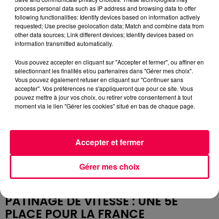
process personal data such as IP address and browsing data to offer
Les Bleus quittent donc la compétition dès les
following functionalities: Identify devices based on information actively
barrages, dans un contexte déjà compliqué après
requested; Use precise geolocation data; Match and combine data from
l'exclusion de Pierre Crinon pour le reste des Jeux.
other data sources; Link different devices; Identify devices based on
information transmitted automatically.
COMBINÉ NORDIQUE : HEINIS 14E,
OFTEBRO TITRÉ
Vous pouvez accepter en cliquant sur "Accepter et fermer", ou affiner en
sélectionnant les finalités et/ou partenaires dans "Gérer mes choix".
Vous pouvez également refuser en cliquant sur "Continuer sans
En nordique combiné, le Français, Marco Heinis, bien
accepter". Vos préférences ne s'appliqueront que pour ce site. Vous
placé après le saut à ski, n'a pas réussi à accrocher le
pouvez mettre à jour vos choix, ou retirer votre consentement à tout
moment via le lien "Gérer les cookies" situé en bas de chaque page.
top 10 sur le 10 km de ski de fond. Il se termine le 14e.
ème
Maël Tyrode termine 17
et Laurent Muhlethaler, 20
ème
.
Accepter et fermer
Le titre olympique revient au Norvégien Jens Luraas
Oftebro, auteur d'une course solide, devant
Gérer mes choix
l'Autrichien Johannes Lamparter et le Finlandais Ilkka
Herola.
PATINAGE DE VITESSE : UNE 5E
PLACE POUR LA FRANCE