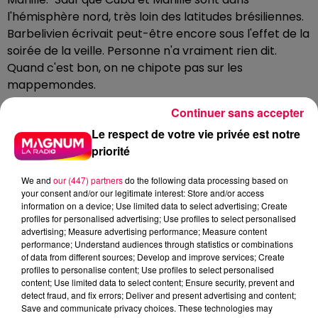
l'hémisphère nord, très loin des latitudes brésiliennes.
Barbelivien écrivait peut-être encore sous l'effet de la
soirée de la veille. Personne n'a vraiment rien dit.
Quand c'est bon, on ne chipote pas sur les
mappemondes.
Aujourd'hui, à 73 ans, Gilbert Montagné reste actif,
Continuer sans accepter
partageant sa vie entre créations musicales et
Le respect de votre vie privée est notre
engagements sociaux. Il mène depuis des décennies
priorité
un combat en faveur d'une meilleure prise en compte
des aveugles dans la société. Un homme qui n'a jamais
We and
our (447) partners
do the following data processing based on
eu besoin d'y voir clair pour illuminer les dancefloors.
your consent and/or our legitimate interest: Store and/or access
information on a device; Use limited data to select advertising; Create
profiles for personalised advertising; Use profiles to select personalised
advertising; Measure advertising performance; Measure content
performance; Understand audiences through statistics or combinations
Cet élément est masqué compte-tenu du refus
of data from different sources; Develop and improve services; Create
du dépôt de cookies que vous avez exprimé. Si
profiles to personalise content; Use profiles to select personalised
vous souhaitez l'afficher, merci de nous donner
content; Use limited data to select content; Ensure security, prevent and
detect fraud, and fix errors; Deliver and present advertising and content;
votre accord en cliquant sur le bouton ci-
Save and communicate privacy choices. These technologies may
dessous.