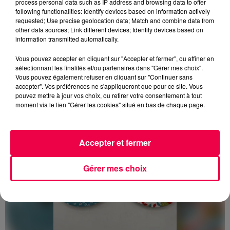
process personal data such as IP address and browsing data to offer
following functionalities: Identify devices based on information actively
requested; Use precise geolocation data; Match and combine data from
Afficher l'élément
other data sources; Link different devices; Identify devices based on
information transmitted automatically.
DERNIÈRES INFOS
Vous pouvez accepter en cliquant sur "Accepter et fermer", ou affiner en
sélectionnant les finalités et/ou partenaires dans "Gérer mes choix".
Vous pouvez également refuser en cliquant sur "Continuer sans
accepter". Vos préférences ne s'appliqueront que pour ce site. Vous
pouvez mettre à jour vos choix, ou retirer votre consentement à tout
moment via le lien "Gérer les cookies" situé en bas de chaque page.
Accepter et fermer
Gérer mes choix