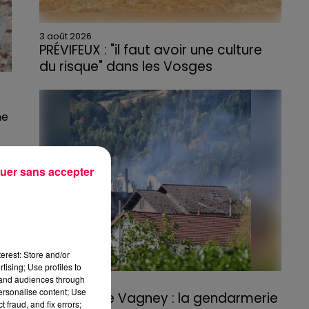
3 août 2026
PRÉVIFEUX : "il faut avoir une culture
du risque" dans les Vosges
ne
uer sans accepter
erest: Store and/or
tising; Use profiles to
tand audiences through
3 août 2026
personalise content; Use
Incendie de Vagney : la gendarmerie
 fraud, and fix errors;