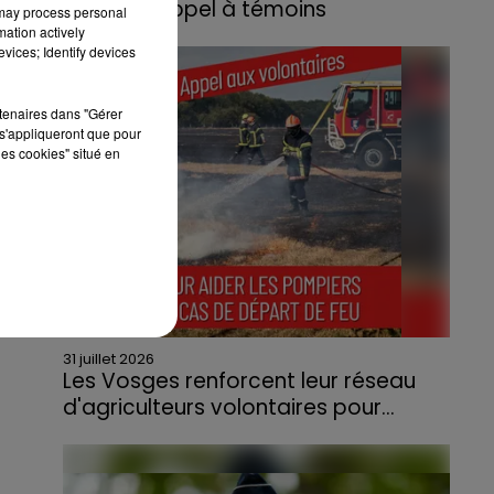
lance un appel à témoins
 may process personal
mation actively
Le feu, parti d'une haie avant de se propager
vices; Identify devices
au quartier résidentiel, avait détruit deux
habitations et contraint à l'évacuation d'une
rtenaires dans "Gérer
centaine de personnes.
s'appliqueront que pour
les cookies" situé en
31 juillet 2026
Les Vosges renforcent leur réseau
d'agriculteurs volontaires pour...
Face à la sécheresse et aux risques de
départs de feu, la Chambre d'agriculture
des Vosges a lancé un appel aux