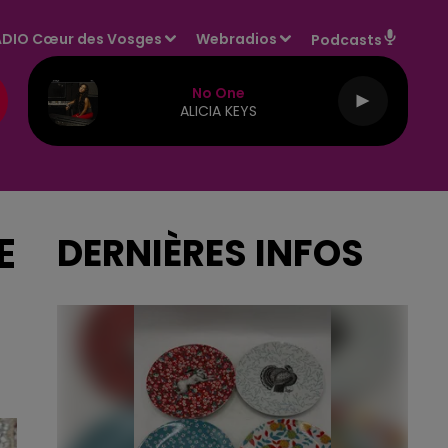
DIO Cœur des Vosges
Webradios
Podcasts
No One
ALICIA KEYS
E
DERNIÈRES INFOS