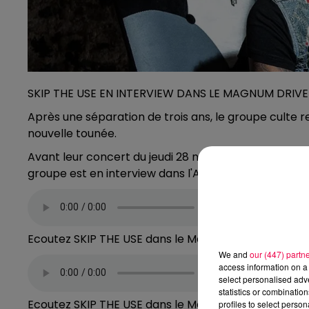
SKIP THE USE EN INTERVIEW DANS LE MAGNUM DRIVE 
Après une séparation de trois ans, le groupe culte r
nouvelle tounée.
Avant leur concert du jeudi 28 novembre à l'AUTRE
groupe est en interview dans l'After Drive entre 19h 
Ecoutez SKIP THE USE dans le Magnum Drive avec Fr
We and
our (447) partn
access information on a 
select personalised ad
statistics or combinatio
Ecoutez SKIP THE USE dans le Magnum Drive avec Fr
profiles to select person