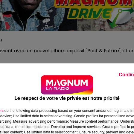
!
evient avec un nouvel album explosif "Past & Future", et u
 CANAL de NANCY, Mat Bastard, chanteur et fondateur du
Contin
et 20h toute la semaine !
Le respect de votre vie privée est notre priorité
ed 1
ers
do the following data processing based on your consent and/or our legitimate int
device; Use limited data to select advertising; Create profiles for personalised adver
vertising; Measure advertising performance; Measure content performance; Unders
ns of data from different sources; Develop and improve services; Create profiles to 
ed 2
alised content; Use limited data to select content; Ensure security, prevent and detect