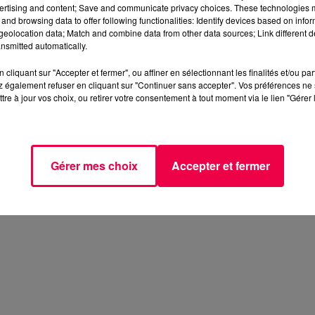
ertising and content; Save and communicate privacy choices. These technologies
and browsing data to offer following functionalities: Identify devices based on infor
eolocation data; Match and combine data from other data sources; Link different de
nsmitted automatically.
ed 3
cliquant sur "Accepter et fermer", ou affiner en sélectionnant les finalités et/ou pa
 également refuser en cliquant sur "Continuer sans accepter". Vos préférences ne 
tre à jour vos choix, ou retirer votre consentement à tout moment via le lien "Gérer 
Gérer mes choix
Accepter et fermer