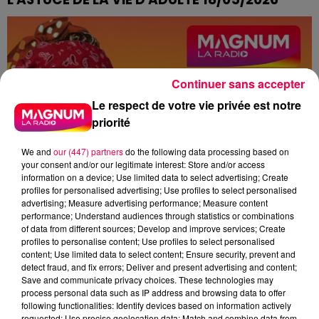
MOUSTIQUES QUI TE PRENNENT POUR UN BUFFET
Continuer sans accepter
Le respect de votre vie privée est notre
priorité
We and
our (447) partners
do the following data processing based on
your consent and/or our legitimate interest: Store and/or access
information on a device; Use limited data to select advertising; Create
profiles for personalised advertising; Use profiles to select personalised
advertising; Measure advertising performance; Measure content
performance; Understand audiences through statistics or combinations
of data from different sources; Develop and improve services; Create
profiles to personalise content; Use profiles to select personalised
content; Use limited data to select content; Ensure security, prevent and
detect fraud, and fix errors; Deliver and present advertising and content;
Save and communicate privacy choices. These technologies may
process personal data such as IP address and browsing data to offer
following functionalities: Identify devices based on information actively
requested; Use precise geolocation data; Match and combine data from