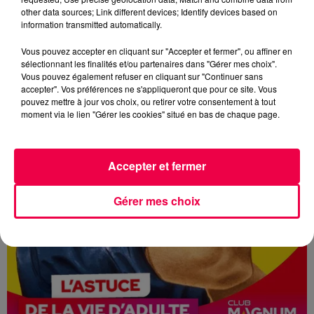
other data sources; Link different devices; Identify devices based on
L'ASTUCE DE LA VIE D'ADULTE 14/05/2026
information transmitted automatically.
OUTILS OUBLIÉS DANS LE GARAGE
Vous pouvez accepter en cliquant sur "Accepter et fermer", ou affiner en
sélectionnant les finalités et/ou partenaires dans "Gérer mes choix".
Vous pouvez également refuser en cliquant sur "Continuer sans
accepter". Vos préférences ne s'appliqueront que pour ce site. Vous
pouvez mettre à jour vos choix, ou retirer votre consentement à tout
moment via le lien "Gérer les cookies" situé en bas de chaque page.
Accepter et fermer
Gérer mes choix