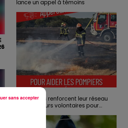
lance un appel à témoins
Le feu, parti d'une haie avant de se propager
au quartier résidentiel, avait détruit deux
habitations et contraint à l'évacuation d'une
centaine de personnes.
E
26
I
31 juillet 2026
uer sans accepter
Les Vosges renforcent leur réseau
d'agriculteurs volontaires pour...
Face à la sécheresse et aux risques de
départs de feu, la Chambre d'agriculture
des Vosges a lancé un appel aux