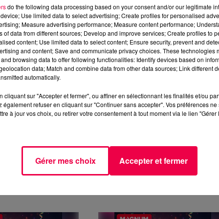
NUM) LE JEU DE
(CLUB MAGNUM) LE JEU D
ers
do the following data processing based on your consent and/or our legitimate int
SAIRE DU MARDI
L'ANNIVERSAIRE DU LUNDI 
device; Use limited data to select advertising; Create profiles for personalised adver
vertising; Measure advertising performance; Measure content performance; Unders
JUIN
ns of data from different sources; Develop and improve services; Create profiles to 
NIVERSAIRE DU MARDI
JEU DE L'ANNIVERSAIRE DU LUND
alised content; Use limited data to select content; Ensure security, prevent and detect
ertising and content; Save and communicate privacy choices. These technologies
23 JUIN
and browsing data to offer following functionalities: Identify devices based on infor
eolocation data; Match and combine data from other data sources; Link different de
nsmitted automatically.
cliquant sur "Accepter et fermer", ou affiner en sélectionnant les finalités et/ou pa
 également refuser en cliquant sur "Continuer sans accepter". Vos préférences ne 
tre à jour vos choix, ou retirer votre consentement à tout moment via le lien "Gérer 
Gérer mes choix
Accepter et fermer
NUM) LE JEU DE
(CLUB MAGNUM) LE JEU D
AIRE DU JEUDI 19
L'ANNIVERSAIRE DU
MERCREDI 18 JUIN
IVERSAIRE DU JEUDI
JEU DE L'ANNIVERSAIRE DU
MERCREDI 18 JUIN