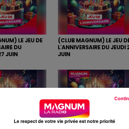
NUM) LE JEU DE
(CLUB MAGNUM) LE JEU D
SAIRE DU
L'ANNIVERSAIRE DU JEUDI 
7 JUIN
JUIN
IVERSAIRE DU
JEU DE L'ANNIVERSAIRE DU JEUD
 JUIN
26 JUIN
Contin
Le respect de votre vie privée est notre priorité