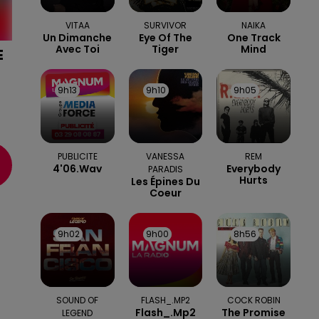
VITAA
SURVIVOR
NAIKA
Un Dimanche
Eye Of The
One Track
Avec Toi
Tiger
Mind
E
9h13
9h13
9h10
9h10
9h05
9h05
DI
PUBLICITE
VANESSA
REM
4'06.wav
Everybody
PARADIS
Hurts
Les Épines Du
Coeur
9h02
9h02
9h00
9h00
8h56
8h56
SOUND OF
FLASH_.MP2
COCK ROBIN
Flash_.mp2
The Promise
LEGEND