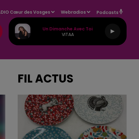
DIO Cœur des Vosges
Webradios
Podcasts
Un Dimanche Avec Toi
VITAA
FIL ACTUS