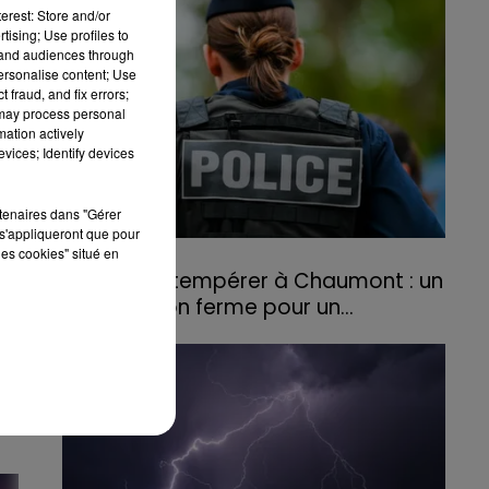
E
erest: Store and/or
agriculteurs volontaires pour venir en aide...
23
tising; Use profiles to
tand audiences through
personalise content; Use
I
 fraud, and fix errors;
 may process personal
mation actively
vices; Identify devices
rtenaires dans "Gérer
s'appliqueront que pour
les cookies" situé en
31 juillet 2026
Refus d'obtempérer à Chaumont : un
an de prison ferme pour un...
Le tribunal a également prononcé
l'annulation de son permis et la confiscation
E
de son véhicule.