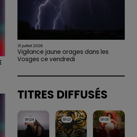
31 juillet 2026
Vigilance jaune orages dans les
Vosges ce vendredi
E
Rafales jusqu'à 100 km/h, grêle et fortes
précipitations sont attendues en deuxième
partie d'après-midi, selon la préfecture des
Vosges.
TITRES DIFFUSÉS
9h24
9h24
9h21
9h21
9h18
9h18