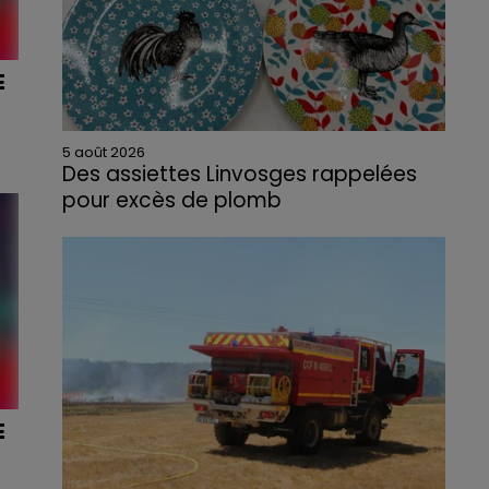
E
5 août 2026
Des assiettes Linvosges rappelées
pour excès de plomb
Du plomb a été détecté dans deux assiettes
en céramique vendues entre 2020 et 2022
par Linvosges.
E