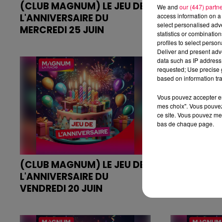
(CLUB MAGNUM) LE JEU DE
(CLUB MAG
We and
our (447) partn
L'ANNIVERSAIRE DU
L'ANNIVER
access information on a 
select personalised ad
MERCREDI 25 JUIN
24 JUIN
statistics or combinatio
JEU DE L'ANNIVERSAIRE DU
JEU DE L'AN
profiles to select person
Deliver and present adv
MERCREDI 25 JUIN
24 JUIN
data such as IP address 
requested; Use precise g
based on information tra
Vous pouvez accepter en 
mes choix". Vous pouvez
ce site. Vous pouvez met
bas de chaque page.
(CLUB MAGNUM) LE JEU DE
(CLUB MAG
L'ANNIVERSAIRE DU
L'ANNIVERS
VENDREDI 20 JUIN
JUIN
JEU DE L'ANNIVERSAIRE DU
JEU DE L'ANN
VENDREDI 20 JUIN
19 JUIN