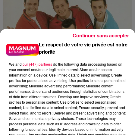
Continuer sans accepter
Le respect de votre vie privée est notre
priorité
We and
our (447) partners
do the following data processing based on
your consent and/or our legitimate interest: Store and/or access
information on a device; Use limited data to select advertising; Create
profiles for personalised advertising; Use profiles to select personalised
advertising; Measure advertising performance; Measure content
performance; Understand audiences through statistics or combinations
UN JOUR UNE CHANSON - "LES TEMPS DES
of data from different sources; Develop and improve services; Create
YÉYÉS" DES VAGABONDS
profiles to personalise content; Use profiles to select personalised
content; Use limited data to select content; Ensure security, prevent and
detect fraud, and fix errors; Deliver and present advertising and content;
Save and communicate privacy choices. These technologies may
process personal data such as IP address and browsing data to offer
following functionalities: Identify devices based on information actively
requested; Use precise geolocation data; Match and combine data from