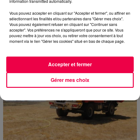
information transmitted automatically.
Vous pouvez accepter en cliquant sur "Accepter et fermer", ou affiner en
sélectionnant les finalités et/ou partenaires dans "Gérer mes choix".
5 août 2026
Vous pouvez également refuser en cliquant sur "Continuer sans
Des assiettes Linvosges rappelées pour
accepter". Vos préférences ne s'appliqueront que pour ce site. Vous
pouvez mettre à jour vos choix, ou retirer votre consentement à tout
excès de plomb
moment via le lien "Gérer les cookies" situé en bas de chaque page.
Du plomb a été détecté dans deux assiettes en
céramique vendues entre 2020 et 2022 par Linvosges.
Accepter et fermer
Gérer mes choix