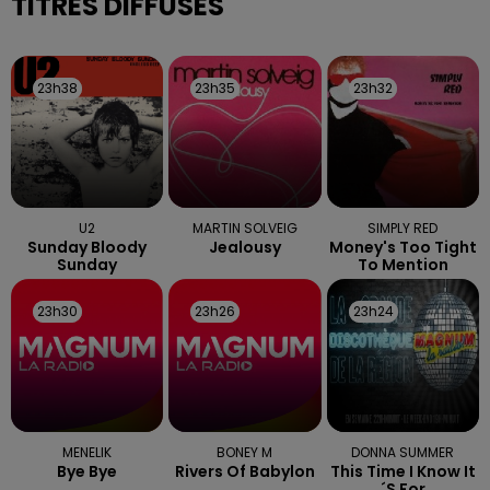
TITRES DIFFUSÉS
23h38
23h38
23h35
23h35
23h32
23h32
U2
MARTIN SOLVEIG
SIMPLY RED
Sunday Bloody
Jealousy
Money's Too Tight
Sunday
To Mention
23h30
23h30
23h26
23h26
23h24
23h24
MENELIK
BONEY M
DONNA SUMMER
Bye Bye
Rivers Of Babylon
This Time I Know It
´s For