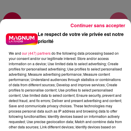
Murièle
1
2
Continuer sans accepter
Le respect de votre vie privée est notre
FIL ACTUS
priorité
We and
our (447) partners
do the following data processing based on
your consent and/or our legitimate interest: Store and/or access
information on a device; Use limited data to select advertising; Create
profiles for personalised advertising; Use profiles to select personalised
advertising; Measure advertising performance; Measure content
performance; Understand audiences through statistics or combinations
of data from different sources; Develop and improve services; Create
profiles to personalise content; Use profiles to select personalised
content; Use limited data to select content; Ensure security, prevent and
detect fraud, and fix errors; Deliver and present advertising and content;
Save and communicate privacy choices. These technologies may
process personal data such as IP address and browsing data to offer
following functionalities: Identify devices based on information actively
requested; Use precise geolocation data; Match and combine data from
other data sources; Link different devices; Identify devices based on