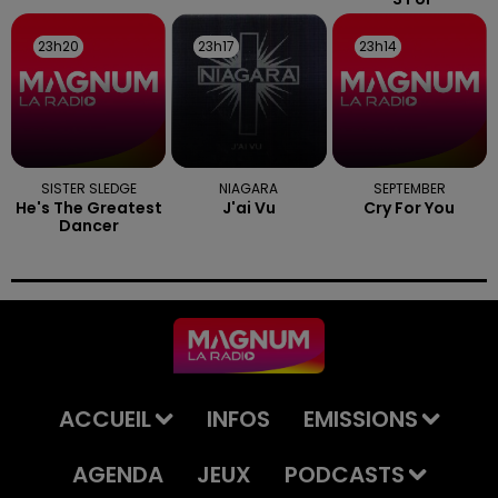
23h20
23h20
23h17
23h17
23h14
23h14
SISTER SLEDGE
NIAGARA
SEPTEMBER
He's The Greatest
J'ai Vu
Cry For You
Dancer
ACCUEIL
INFOS
EMISSIONS
AGENDA
JEUX
PODCASTS