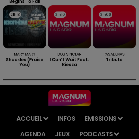
Begins To Fall
21h13
21h13
21h10
21h10
21h06
21h06
MARY MARY
BOB SINCLAR
PASADENAS
Shackles (praise
I Can't Wait Feat.
Tribute
You)
Kiesza
ACCUEIL
INFOS
EMISSIONS
AGENDA
JEUX
PODCASTS