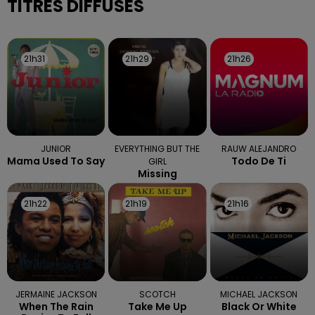
TITRES DIFFUSÉS
21h31
21h31
21h29
21h29
21h26
21h26
JUNIOR
EVERYTHING BUT THE
RAUW ALEJANDRO
Mama Used To Say
Todo De Ti
GIRL
Missing
21h22
21h22
21h19
21h19
21h16
21h16
JERMAINE JACKSON
SCOTCH
MICHAEL JACKSON
When The Rain
Take Me Up
Black Or White