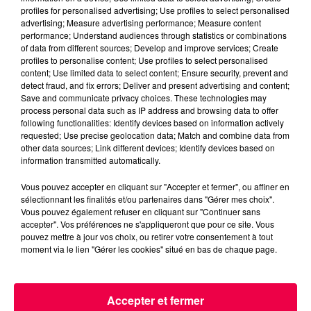
VOYANCE EN DIRECT AVEC ISIDORINE
profiles for personalised advertising; Use profiles to select personalised
advertising; Measure advertising performance; Measure content
(MEDIUM À VITTEL) 16.03.23
performance; Understand audiences through statistics or combinations
of data from different sources; Develop and improve services; Create
profiles to personalise content; Use profiles to select personalised
content; Use limited data to select content; Ensure security, prevent and
detect fraud, and fix errors; Deliver and present advertising and content;
Save and communicate privacy choices. These technologies may
process personal data such as IP address and browsing data to offer
following functionalities: Identify devices based on information actively
requested; Use precise geolocation data; Match and combine data from
other data sources; Link different devices; Identify devices based on
information transmitted automatically.
Vous pouvez accepter en cliquant sur "Accepter et fermer", ou affiner en
sélectionnant les finalités et/ou partenaires dans "Gérer mes choix".
Vous pouvez également refuser en cliquant sur "Continuer sans
accepter". Vos préférences ne s'appliqueront que pour ce site. Vous
pouvez mettre à jour vos choix, ou retirer votre consentement à tout
moment via le lien "Gérer les cookies" situé en bas de chaque page.
VOYANCE EN DIRECT AVEC ISIDORINE
(MEDIUM À VITTEL) 09.03.23
Accepter et fermer