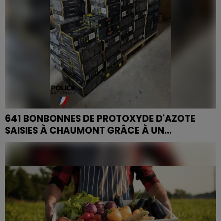
641 BONBONNES DE PROTOXYDE D'AZOTE
SAISIES À CHAUMONT GRÂCE À UN...
Un simple coup de fil au 17 a conduit à la saisie de 641
bonbonnes de protoxyde d'azote dans deux fourgons,
le 15 mai à Chaumont. Quatre hommes, surpris en...