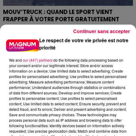
MOUV’TRUCK : QUAND LE SPORT VIENT
FRAPPER À VOTRE PORTE GRATUITEMENT
Imaginez un camion, comme celui du glacier ou du
Continuer sans accepter
pizzaïolo, mais qui, au lieu de gourmandises, vous
Le respect de votre vie privée est notre
apporte la santé et le bien-être au pied de votre...
priorité
We and
our (447) partners
do the following data processing based on
your consent and/or our legitimate interest: Store and/or access
information on a device; Use limited data to select advertising; Create
profiles for personalised advertising; Use profiles to select personalised
advertising; Measure advertising performance; Measure content
performance; Understand audiences through statistics or combinations
of data from different sources; Develop and improve services; Create
profiles to personalise content; Use profiles to select personalised
content; Use limited data to select content; Ensure security, prevent and
detect fraud, and fix errors; Deliver and present advertising and content;
Save and communicate privacy choices. These technologies may
process personal data such as IP address and browsing data to offer
following functionalities: Identify devices based on information actively
MORT EN SERVICE À 31 ANS : NANCY REND
requested; Use precise geolocation data; Match and combine data from