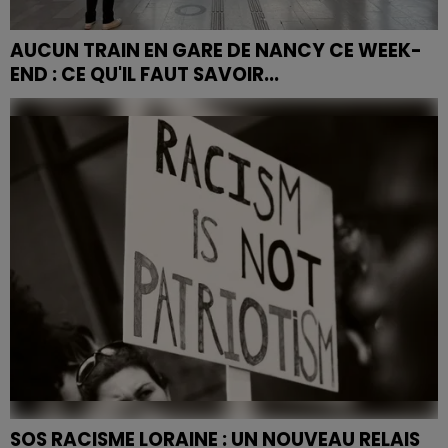
AUCUN TRAIN EN GARE DE NANCY CE WEEK-
END : CE QU'IL FAUT SAVOIR...
Du vendredi 15 mai à 23h au dimanche 17 mai à 11h, la
gare de Nancy sera totalement fermée à la
circulation ferroviaire en raison de travaux sur les...
SOS RACISME LORAINE : UN NOUVEAU RELAIS