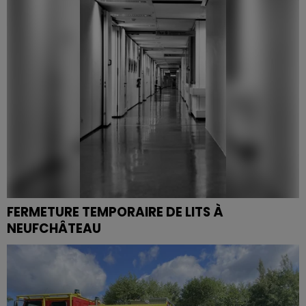
correctionnel d'Épinal pour deux affaires distinctes
de...
FERMETURE TEMPORAIRE DE LITS À
NEUFCHÂTEAU
Le CHOV évoque un manque de médecins, la CGT
alerte sur une « santé au rabais ».