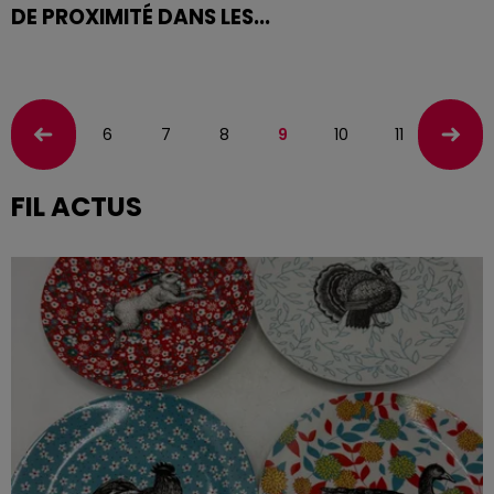
DE PROXIMITÉ DANS LES...
Face à une demande croissante de soutiens juridiques
et de sensibilisations, l’association SOS Racisme
Lorraine muscle sa présence sur le territoire. Dès...
6
7
8
9
10
11
12
FIL ACTUS