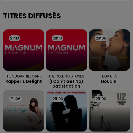
selon la préfecture des Vosges.
TITRES DIFFUSÉS
21h13
21h13
21h10
21h10
21h08
21h08
THE SUGARHILL GANG
THE ROLLING STONES
DUA LIPA
Rapper's Delight
(i Can't Get No)
Houdini
Satisfaction
21h06
21h06
21h03
21h03
21h00
21h00