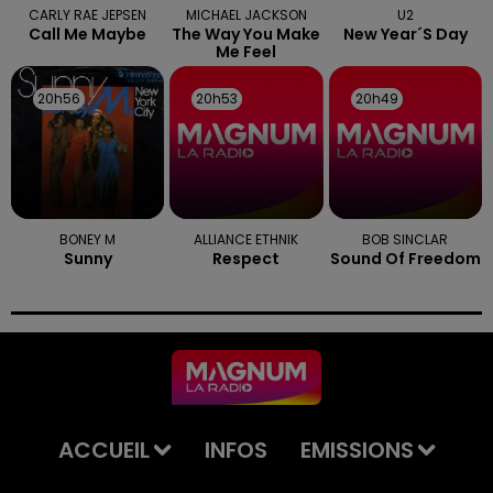
CARLY RAE JEPSEN
MICHAEL JACKSON
U2
Call Me Maybe
The Way You Make
New Year´s Day
Me Feel
20h56
20h56
20h53
20h53
20h49
20h49
BONEY M
ALLIANCE ETHNIK
BOB SINCLAR
Sunny
Respect
Sound Of Freedom
ACCUEIL
INFOS
EMISSIONS