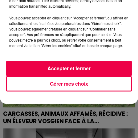
HOMMAGE AU GENDARME LUCAS...
other data sources; Link different devices; Identify devices based on
information transmitted automatically.
Le ministre de l'Intérieur Laurent Nuñez se rendra lundi
18 mai à Nancy pour présider la cérémonie
Vous pouvez accepter en cliquant sur "Accepter et fermer", ou affiner en
d'hommage national au maréchal des logis-chef
sélectionnant les finalités et/ou partenaires dans "Gérer mes choix".
Vous pouvez également refuser en cliquant sur "Continuer sans
Lucas...
accepter". Vos préférences ne s'appliqueront que pour ce site. Vous
pouvez mettre à jour vos choix, ou retirer votre consentement à tout
moment via le lien "Gérer les cookies" situé en bas de chaque page.
Accepter et fermer
Gérer mes choix
CARCASSES, ANIMAUX AFFAMÉS, RÉCIDIVE :
UN ÉLEVEUR VOSGIEN FACE À LA...
À Méménil, dans les Vosges, un agriculteur
comparaîtra le 11 juin 2026 devant le tribunal