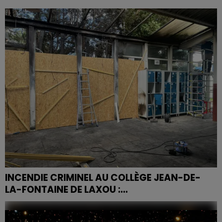
Une hausse spectaculaire des fraudes a été
détectées grâce à une nouvelle stratégie de lutte, des
outils technologiques innovants et des sanctions
fermes.
INCENDIE CRIMINEL AU COLLÈGE JEAN-DE-
LA-FONTAINE DE LAXOU :...
Dans la nuit du samedi 16 au dimanche 17 mai 2026, un
incendie volontaire a ravagé le hall du collège Jean-