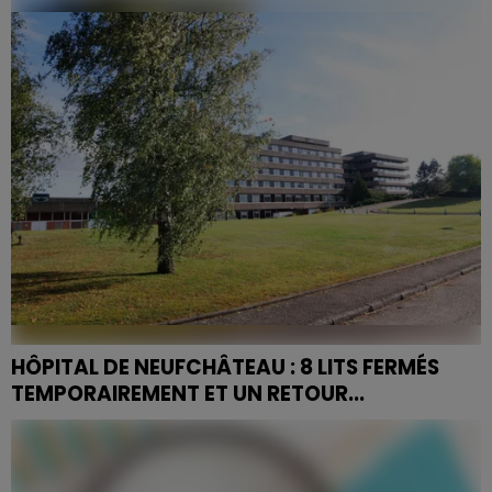
protoxyde d'azote, le préfet Yves Séguy a signé un
arrêté d'interdiction valable jusqu'au 13 septembre
2026.
HÔPITAL DE NEUFCHÂTEAU : 8 LITS FERMÉS
TEMPORAIREMENT ET UN RETOUR...
Le Centre Hospitalier de l'Ouest Vosgien annonce une
amélioration significative de la situation dans ses
services de médecine, grâce à la mobilisation rapide...