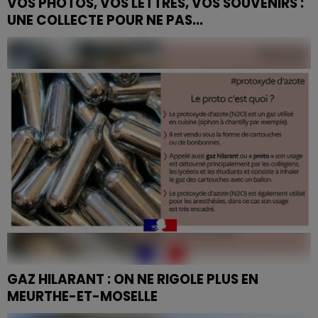
VOS PHOTOS, VOS LETTRES, VOS SOUVENIRS :
UNE COLLECTE POUR NE PAS...
Les Archives départementales de Meurthe-et-
Moselle lancent une grande collecte participative
pour sauvegarder les traces du monde industriel —
sidérurgie,...
GAZ HILARANT : ON NE RIGOLE PLUS EN
MEURTHE-ET-MOSELLE
Face à la recrudescence de l'usage récréatif du