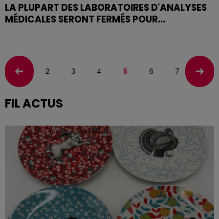
LA PLUPART DES LABORATOIRES D'ANALYSES
MÉDICALES SERONT FERMÉS POUR...
Vous êtes invités à anticiper vos examens non urgents
cette semaine, pour éviter un engorgement des
services début janvier. En cas d'urgence, faites le 15.
2
3
4
5
6
7
8
FIL ACTUS