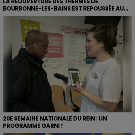
LA RÉOUVERTURE DES THERMES DE
BOURBONNE-LES-BAINS EST REPOUSSÉE AU...
Les thermes de Bourbonne-les-Bains rouvriront deux
semaines plus tard que prévu, le lundi 7 avril au lieu du
lundi 24 mars, en raison de la liquidation...
20E SEMAINE NATIONALE DU REIN : UN
PROGRAMME GARNI !
La semaine nationale du rein se clôturera ce samedi,