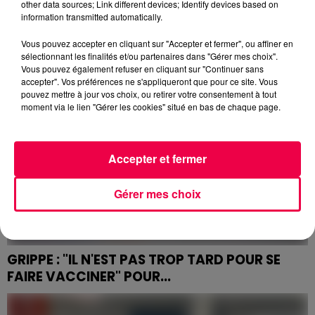
GRIPPE OUVRE DEMAIN, MARDI 14...
other data sources; Link different devices; Identify devices based on
information transmitted automatically.
Un centre de vaccination contre la grippe va ouvrir
demain, mardi 14 janvier, à Gentilly, dans
Vous pouvez accepter en cliquant sur "Accepter et fermer", ou affiner en
l'agglomération de Nancy.
sélectionnant les finalités et/ou partenaires dans "Gérer mes choix".
Vous pouvez également refuser en cliquant sur "Continuer sans
accepter". Vos préférences ne s'appliqueront que pour ce site. Vous
pouvez mettre à jour vos choix, ou retirer votre consentement à tout
moment via le lien "Gérer les cookies" situé en bas de chaque page.
Accepter et fermer
Gérer mes choix
GRIPPE : "IL N'EST PAS TROP TARD POUR SE
FAIRE VACCINER" POUR...
Dans notre région, le pic de l'épidémie de grippe n’a
pas encore été atteint d'après l'ARS Grand Est.