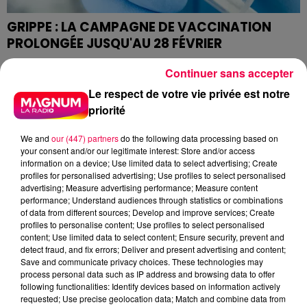
GRIPPE : LA CAMPAGNE DE VACCINATION
PROLONGÉE JUSQU'AU 28 FÉVRIER
A la mi-janvier, dans l'Hexagone, l'épidémie de grippe
Continuer sans accepter
se situait toujours à un niveau d'intensité élevé dans
toutes les classes d'âge.
Le respect de votre vie privée est notre
priorité
We and
our (447) partners
do the following data processing based on
your consent and/or our legitimate interest: Store and/or access
information on a device; Use limited data to select advertising; Create
profiles for personalised advertising; Use profiles to select personalised
advertising; Measure advertising performance; Measure content
performance; Understand audiences through statistics or combinations
of data from different sources; Develop and improve services; Create
profiles to personalise content; Use profiles to select personalised
content; Use limited data to select content; Ensure security, prevent and
detect fraud, and fix errors; Deliver and present advertising and content;
Save and communicate privacy choices. These technologies may
process personal data such as IP address and browsing data to offer
following functionalities: Identify devices based on information actively
UN CENTRE DE VACCINATION CONTRE LA
requested; Use precise geolocation data; Match and combine data from