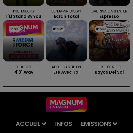
PRETENDERS
BENJAMIN BIOLAY
SABRINA CARPENTER
I´ll Stand By You
Ecran Total
Espresso
16h10
16h10
16h05
16h05
16h03
16h03
PUBLICITE
ADELE CASTILLON
JOSE DE RICO
4'31.wav
Eté Avec Toi
Rayos Del Sol
ACCUEIL
INFOS
EMISSIONS