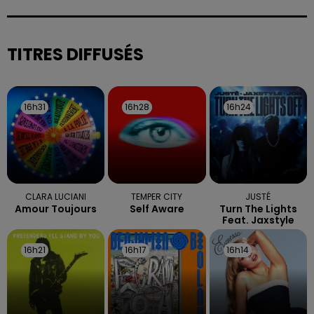
sont attendues en deuxième partie d'après-midi,
selon la préfecture des Vosges.
TITRES DIFFUSÉS
16h31
16h31
16h28
16h28
16h24
16h24
CLARA LUCIANI
TEMPER CITY
JUSTÉ
Amour Toujours
Self Aware
Turn The Lights
Feat. Jaxstyle
16h21
16h21
16h17
16h17
16h14
16h14