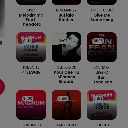
DISIZ
BOB MARLEY
ONEREPUBLIC
Mélodrama
Buffalo
Give Me
Feat.
Soldier
Something
Theodora
8h12
8h12
8h07
8h07
8h05
8h05
S
PUBLICITE
CELINE DION
SOUND OF
c
4'31.wav
Pour Que Tu
LEGEND
M'aimes
San
Encore
Francisco
8h00
8h00
7h56
7h56
7h52
7h52
COMBLINFO
CALOGERO
PUBLICITE