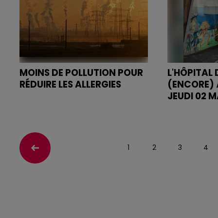
MOINS DE POLLUTION POUR
L'HÔPITAL
RÉDUIRE LES ALLERGIES
(ENCORE) 
JEUDI 02 M
La qualité de l’air influence
largement le développement
Le service d
des allergies…
fermé la nuit 
2024 ...
1
2
3
4