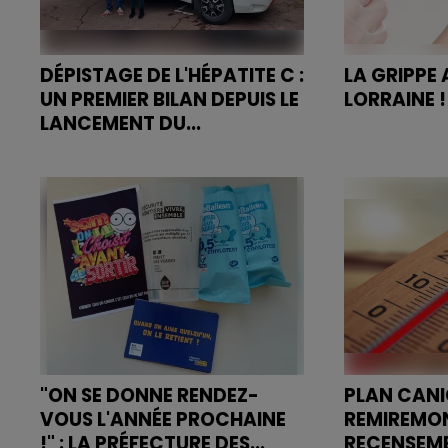
DÉPISTAGE DE L'HÉPATITE C :
LA GRIPPE 
UN PREMIER BILAN DEPUIS LE
LORRAINE !
LANCEMENT DU...
La campagne
Le dépistage mobile de l'hépatite
contre la gri
C est expérimenté depuis 2021
janvier 2025.
par le CHRU de Nancy. Mais
l'objectif fixé pour 2025 ne va pas
pouvoir être atteint.
"ON SE DONNE RENDEZ-
PLAN CANIC
VOUS L'ANNÉE PROCHAINE
REMIREMON
!" : LA PRÉFECTURE DES...
RECENSEME