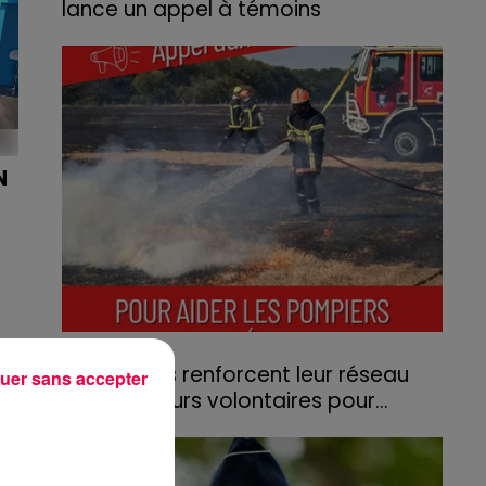
lance un appel à témoins
Le feu, parti d'une haie avant de se propager
au quartier résidentiel, avait détruit deux
habitations et contraint à l'évacuation d'une
centaine de personnes.
N
1
31 juillet 2026
Les Vosges renforcent leur réseau
uer sans accepter
d'agriculteurs volontaires pour...
Face à la sécheresse et aux risques de
départs de feu, la Chambre d'agriculture
des Vosges a lancé un appel aux