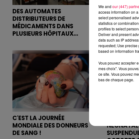
We and
our (447) partn
DES AUTOMATES
HÔTEL HOP
access information on a 
DISTRIBUTEURS DE
D'HÔTEL À 
select personalised ad
statistics or combinatio
MÉDICAMENTS DANS
Un concept si
profiles to select person
PLUSIEURS HÔPITAUX...
la vie des pat
Deliver and present adv
data such as IP address 
Les hôpitaux de Vittel,
requested; Use precise g
Neufchâteau, Remiremont, Épinal
based on information tra
et Saint-Dié-des-Vosges en
possèdent un...
Vous pouvez accepter en 
mes choix". Vous pouvez
ce site. Vous pouvez met
bas de chaque page.
C'EST LA JOURNÉE
L'ACTIVITÉ
MONDIALE DES DONNEURS
NÉONATALO
DE SANG !
SUSPENDUE