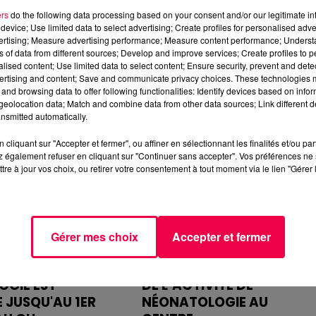
ers
do the following data processing based on your consent and/or our legitimate int
', DES CHAMBRES
VOSGES : DES ÉLÈVES PRIS 
device; Use limited data to select advertising; Create profiles for personalised adver
L'HÔPITAL
MALAISE À L’ÉCOLE DES
vertising; Measure advertising performance; Measure content performance; Unders
ns of data from different sources; Develop and improve services; Create profiles to 
JEUNES CHÊNES À...
mple pour faciliter
alised content; Use limited data to select content; Ensure security, prevent and detect
ients.
Environ 10 enfants ont été pris 
ertising and content; Save and communicate privacy choices. These technologies
and browsing data to offer following functionalities: Identify devices based on infor
malaise à Réhincourt après des
eolocation data; Match and combine data from other data sources; Link different de
émanations de produits
nsmitted automatically.
chimiques ...
cliquant sur "Accepter et fermer", ou affiner en sélectionnant les finalités et/ou pa
 également refuser en cliquant sur "Continuer sans accepter". Vos préférences ne 
tre à jour vos choix, ou retirer votre consentement à tout moment via le lien "Gérer 
Gérer mes choix
Accepter et fermer
 DE
SUSPENSION TEMPORAIRE
GIE EST
DE L’ACTIVITÉ DE
 JUSQU'AU 1ER
NÉONATOLOGIE AU