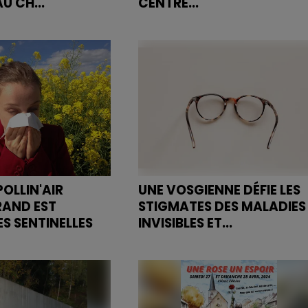
U CH...
CENTRE...
n a été prolongée
Malgré cette suspension, la
oujours par manque de
maternité de Remiremont
demeure ouverte et assure la
prise en charge des
accouchements sans
complication...
POLLIN'AIR
UNE VOSGIENNE DÉFIE LES
RAND EST
STIGMATES DES MALADIES
ES SENTINELLES
INVISIBLES ET...
informer en temps
Confrontée à la double peine d
lution des plantes
ces maladies, Adeline nous
.. C'est la mission
éclaire sur les défis quotidiens
es.
auxquels font face les personn
touchées...