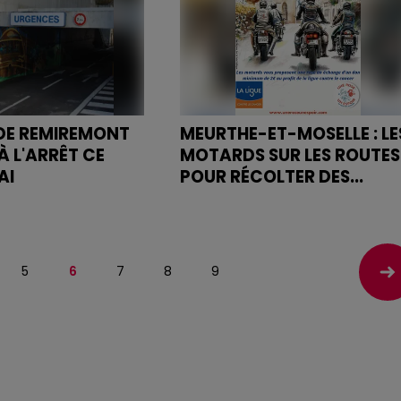
 DE REMIREMONT
MEURTHE-ET-MOSELLE : LE
À L'ARRÊT CE
MOTARDS SUR LES ROUTES
AI
POUR RÉCOLTER DES...
es urgences est
Un événement national qui se
depuis le 1er janvier
décline au niveau régional, ave
des motards qui viennent dans
les communes distribuer des
5
6
7
8
9
roses...