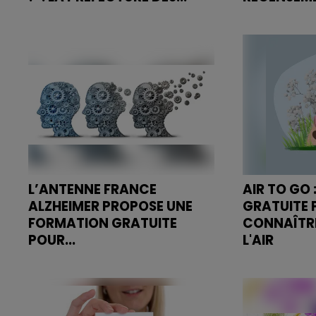
Pour le réveillon de la Saint-
Ce recensem
Sylvestre, les organisateurs
personnes âg
d'évènements peuvent
ans ou en si
demander des kits de prévention
et isolées.
Alcool avant le vendredi 13
décembre.
L’ANTENNE FRANCE
AIR TO GO 
ALZHEIMER PROPOSE UNE
GRATUITE 
FORMATION GRATUITE
CONNAÎTRE
POUR...
L'AIR
Pour s’inscrire aux prochaines
Vous pouvez 
sessions, il faut appeler au 07 88
Go sur le sto
98 13 88. Vous pouvez aussi
téléphone. L’
envoyer un mail à
gratuite.