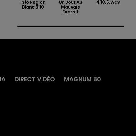
Info Region
Un Jour Au
4'10,5.wav
Blanc 3'10
Mauvais
Endroit
MA
DIRECT VIDÉO
MAGNUM 80