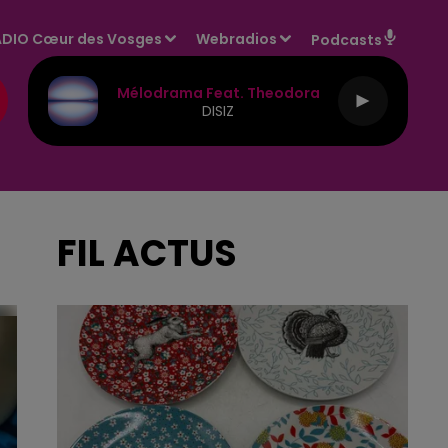
DIO Cœur des Vosges
Webradios
Podcasts
Coeur Maladroit
MARINE
FIL ACTUS