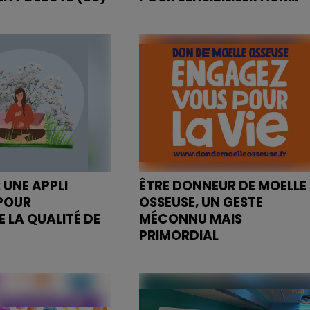
ent s'adresse aux
A l’occasion de Movember, le
ées de plus de 65
CHRU de Nancy organise une
tuation de handicap
journée d’information et de
prévention ce jeudi 14 novembr
entre 9h et 16h, dans le hall du...
: UNE APPLI
ÊTRE DONNEUR DE MOELLE
POUR
OSSEUSE, UN GESTE
 LA QUALITÉ DE
MÉCONNU MAIS
PRIMORDIAL
télécharger Air to
La moelle osseuse est
re de votre
indispensable à la vie.
application est