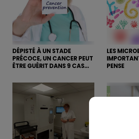
contact54@francealzheimer.org
DÉPISTÉ À UN STADE
LES MICROB
PRÉCOCE, UN CANCER PEUT
IMPORTANT
ÊTRE GUÉRIT DANS 9 CAS...
PENSE
Plus un cancer est détecté tôt,
Vive les Micr
moins les traitements sont lourds
d’un film qui
et coûteux.
avant-premiè
cinéma Cam
Soutenu par l
pour...