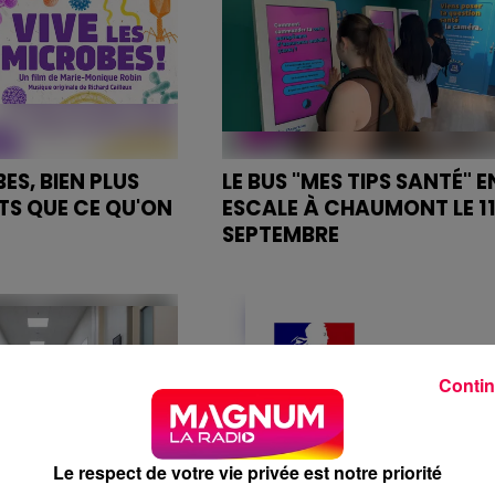
ES, BIEN PLUS
LE BUS "MES TIPS SANTÉ" E
S QUE CE QU'ON
ESCALE À CHAUMONT LE 1
SEPTEMBRE
obes… C’est le titre
Après Troyes, le bus “Mes Tips
 sera présenté en
Santé” fait étape en Haute-
re ce lundi au
Marne demain de 10h à 18h...
éo de Nancy…
e CHRU, le film a
Contin
Le respect de votre vie privée est notre priorité