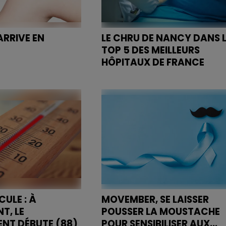
ARRIVE EN
LE CHRU DE NANCY DANS L
TOP 5 DES MEILLEURS
HÔPITAUX DE FRANCE
 de vaccination
ppe se clôturera le 31
En 2023, il figurait d'ailleurs par
les meilleurs hôpitaux français
d'après un magazine américain
Newsweek.
ULE : À
MOVEMBER, SE LAISSER
T, LE
POUSSER LA MOUSTACHE
NT DÉBUTE (88)
POUR SENSIBILISER AUX...