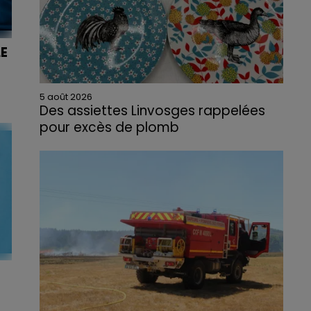
E
5 août 2026
mi
Des assiettes Linvosges rappelées
pour excès de plomb
,
Du plomb a été détecté dans deux assiettes
en céramique vendues entre 2020 et 2022
par Linvosges.