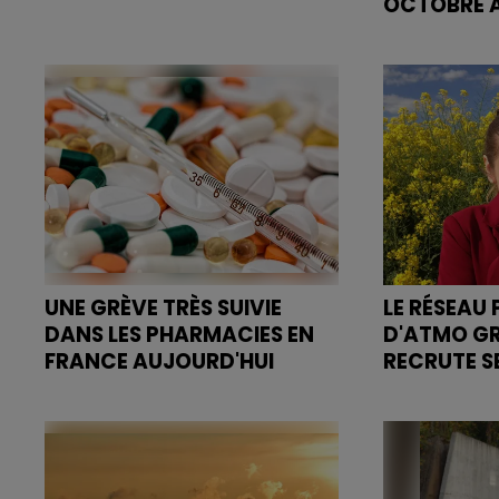
OCTOBRE A
Donner votre sang une fois
permet de sauver trois vies… Une
La suspensio
action qui ne prend pas
par l'ARS, t
beaucoup de temps mais qui a un
pédiatres.
effet très positif sur les malades.
UNE GRÈVE TRÈS SUIVIE
LE RÉSEAU 
DANS LES PHARMACIES EN
D'ATMO G
FRANCE AUJOURD'HUI
RECRUTE S
Près de 90% des officines suivent
Observer et 
le mouvement, d'après les
réel de l'évo
syndicats.
allergisantes.
des sentinell