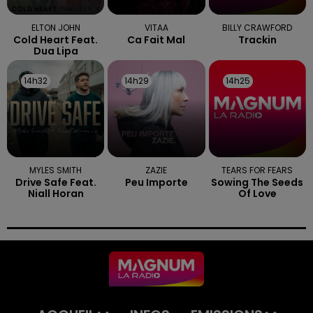
ELTON JOHN
VITAA
BILLY CRAWFORD
Cold Heart Feat.
Ca Fait Mal
Trackin
Dua Lipa
14h32
14h32
14h29
14h29
14h25
14h25
MYLES SMITH
ZAZIE
TEARS FOR FEARS
Drive Safe Feat.
Peu Importe
Sowing The Seeds
Niall Horan
Of Love