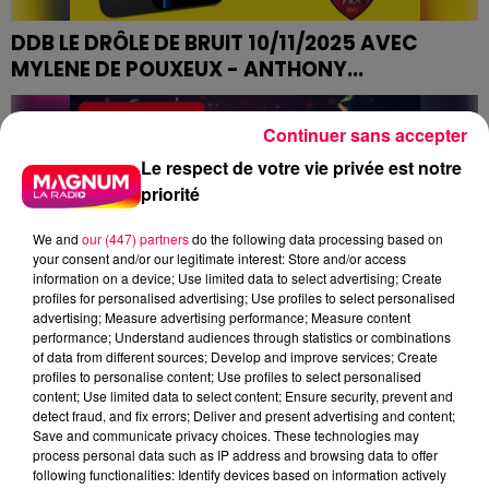
DDB LE DRÔLE DE BRUIT 10/11/2025 AVEC
MYLENE DE POUXEUX - ANTHONY...
DDB LE DRÔLE DE BRUIT 10/11/2025
Continuer sans accepter
Le respect de votre vie privée est notre
priorité
We and
our (447) partners
do the following data processing based on
your consent and/or our legitimate interest: Store and/or access
information on a device; Use limited data to select advertising; Create
profiles for personalised advertising; Use profiles to select personalised
advertising; Measure advertising performance; Measure content
performance; Understand audiences through statistics or combinations
of data from different sources; Develop and improve services; Create
profiles to personalise content; Use profiles to select personalised
content; Use limited data to select content; Ensure security, prevent and
detect fraud, and fix errors; Deliver and present advertising and content;
Save and communicate privacy choices. These technologies may
process personal data such as IP address and browsing data to offer
(CLUB MAGNUM) LE JEU DE L'ANNIVERSAIRE
following functionalities: Identify devices based on information actively