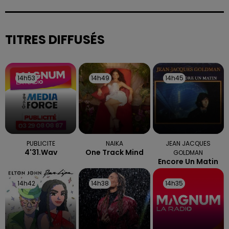
sont attendues en deuxième partie d'après-midi,
selon la préfecture des Vosges.
TITRES DIFFUSÉS
14h53
14h53
14h49
14h49
14h45
14h45
PUBLICITE
NAIKA
JEAN JACQUES
4'31.wav
One Track Mind
GOLDMAN
Encore Un Matin
14h42
14h42
14h38
14h38
14h35
14h35