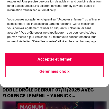
DU LUNDI 10 NOVEMBRE
requested; Use precise geolocation data; Match and combine data from
other data sources; Link different devices; Identify devices based on
JEU DE L'ANNIVERSAIRE DU LUNDI 10 NOVEMBRE
information transmitted automatically.
Vous pouvez accepter en cliquant sur "Accepter et fermer", ou affiner en
sélectionnant les finalités et/ou partenaires dans "Gérer mes choix".
Vous pouvez également refuser en cliquant sur "Continuer sans
accepter". Vos préférences ne s'appliqueront que pour ce site. Vous
pouvez mettre à jour vos choix, ou retirer votre consentement à tout
moment via le lien "Gérer les cookies" situé en bas de chaque page.
Accepter et fermer
Gérer mes choix
DDB LE DRÔLE DE BRUIT 07/11/2025 AVEC
FLORENCE LE MÉNIL - YANNICK...
DDB LE DRÔLE DE BRUIT 07/11/2025