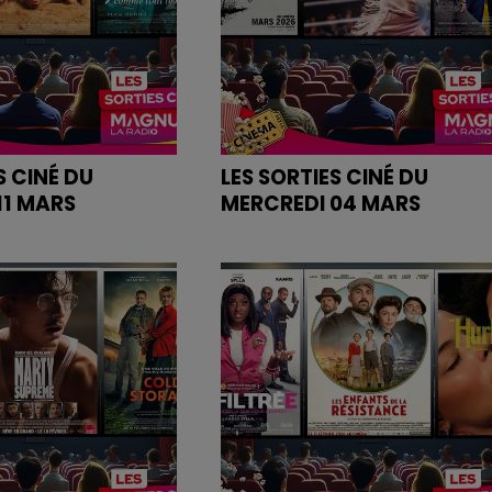
S CINÉ DU
LES SORTIES CINÉ DU
11 MARS
MERCREDI 04 MARS
es bandes annonces
Retrouvez les bandes annonce
des films sur
dio.com
magnumlaradio.com