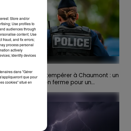
erest: Store and/or
tising; Use profiles to
tand audiences through
personalise content; Use
 fraud, and fix errors;
 may process personal
mation actively
vices; Identify devices
31 juillet 2026
rtenaires dans "Gérer
Refus d'obtempérer à Chaumont : un
s'appliqueront que pour
an de prison ferme pour un...
les cookies" situé en
s