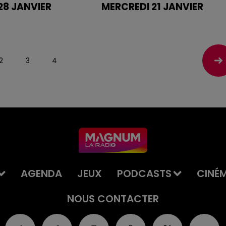
28 JANVIER
MERCREDI 21 JANVIER
es bandes annonces
Retrouvez les bandes annonce
des films sur
dio.com
magnumlaradio.com
2
3
4
AGENDA
JEUX
PODCASTS
CINÉ
NOUS CONTACTER