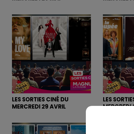
Retrouvez les bandes annonces
Retrouvez l
des films sur
des films sur
magnumlaradio.com
magnumlara
LES SORTIES CINÉ DU
LES SORTIE
MERCREDI 29 AVRIL
MERCREDI 
Retrouvez les bandes annonces
Retrouvez l
des films sur
des films sur
magnumlaradio.com
magnumlara