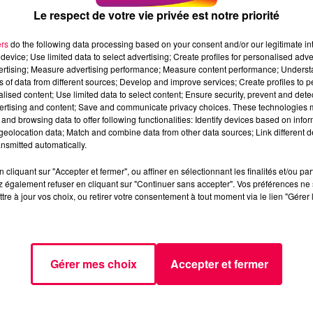
Le respect de votre vie privée est notre priorité
ers
do the following data processing based on your consent and/or our legitimate int
device; Use limited data to select advertising; Create profiles for personalised adver
vertising; Measure advertising performance; Measure content performance; Unders
ns of data from different sources; Develop and improve services; Create profiles to 
alised content; Use limited data to select content; Ensure security, prevent and detect
ertising and content; Save and communicate privacy choices. These technologies
and browsing data to offer following functionalities: Identify devices based on infor
eolocation data; Match and combine data from other data sources; Link different de
nsmitted automatically.
S CINÉ DU
LES SORTIES CINÉ DU
cliquant sur "Accepter et fermer", ou affiner en sélectionnant les finalités et/ou pa
 également refuser en cliquant sur "Continuer sans accepter". Vos préférences ne 
1ER AVRIL
MERCREDI 25 MARS
tre à jour vos choix, ou retirer votre consentement à tout moment via le lien "Gérer 
es bandes annonces
Retrouvez les bandes annonce
des films sur
dio.com
magnumlaradio.com
Gérer mes choix
Accepter et fermer