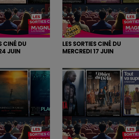
S CINÉ DU
LES SORTIES CINÉ DU
24 JUIN
MERCREDI 17 JUIN
es bandes annonces
Retrouvez les bandes annonce
des films sur
dio.com
magnumlaradio.com