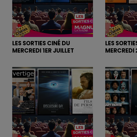
LES SORTIES CINÉ DU
LES SORTIE
MERCREDI 1ER JUILLET
MERCREDI 
Retrouvez les bandes annonces
Retrouvez l
des films sur
des films sur
magnumlaradio.com
magnumlara