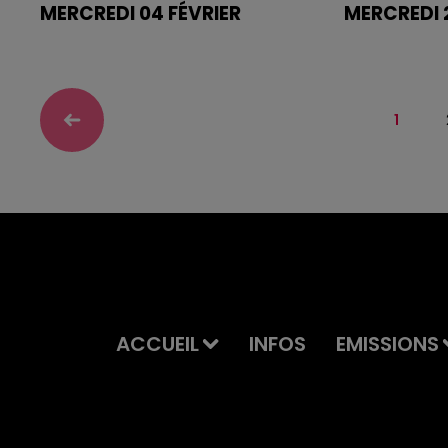
MERCREDI 04 FÉVRIER
MERCREDI 
Retrouvez les bandes annonces
Retrouvez l
des films sur
des films sur
magnumlaradio.com
magnumlara
1
ACCUEIL
INFOS
EMISSIONS