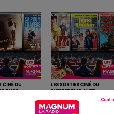
es bandes annonces
Retrouvez les bandes annonce
des films sur
dio.com
magnumlaradio.com
S CINÉ DU
LES SORTIES CINÉ DU
22 AVRIL
MERCREDI 15 AVRIL
es bandes annonces
Retrouvez les bandes annonce
Contin
des films sur
dio.com
magnumlaradio.com