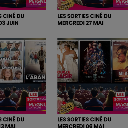
S CINÉ DU
LES SORTIES CINÉ DU
03 JUIN
MERCREDI 27 MAI
es bandes annonces
Retrouvez les bandes annonce
des films sur
dio.com
magnumlaradio.com
S CINÉ DU
LES SORTIES CINÉ DU
13 MAI
MERCREDI 06 MAI