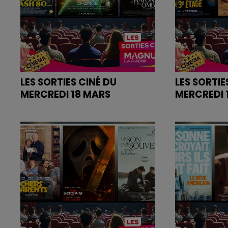
LES SORTIES CINÉ DU
LES SORTIE
MERCREDI 18 MARS
MERCREDI 
Retrouvez les bandes annonces
Retrouvez l
des films sur
des films sur
magnumlaradio.com
magnumlara