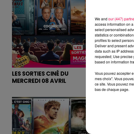
We and
our (447) partn
access information on a 
select personalised ad
statistics or combinatio
profiles to select person
Deliver and present adv
data such as IP address 
requested; Use precise g
based on information tra
LES SORTIES CINÉ DU
LES SORTIE
Vous pouvez accepter en 
mes choix". Vous pouvez
MERCREDI 08 AVRIL
MERCREDI 
ce site. Vous pouvez met
Retrouvez les bandes annonces
Retrouvez l
bas de chaque page.
des films sur
des films sur
magnumlaradio.com
magnumlara