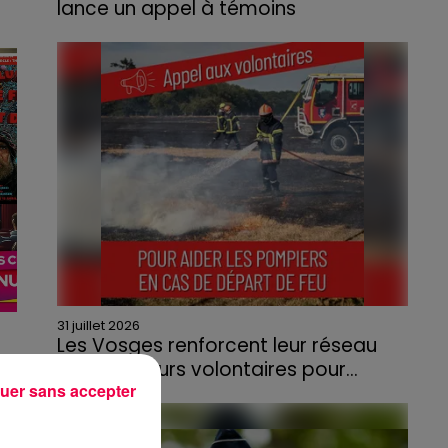
lance un appel à témoins
s
31 juillet 2026
Les Vosges renforcent leur réseau
d'agriculteurs volontaires pour...
s
uer sans accepter