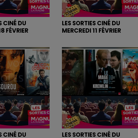
S CINÉ DU
LES SORTIES CINÉ DU
8 FÉVRIER
MERCREDI 11 FÉVRIER
es bandes annonces
Retrouvez les bandes annonce
des films sur
dio.com
magnumlaradio.com
S CINÉ DU
LES SORTIES CINÉ DU