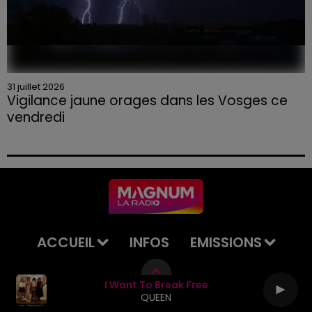
31 juillet 2026
Vigilance jaune orages dans les Vosges ce
vendredi
ACCUEIL
INFOS
EMISSIONS
AGENDA
JEUX
PODCASTS
I Want To Break Free
QUEEN