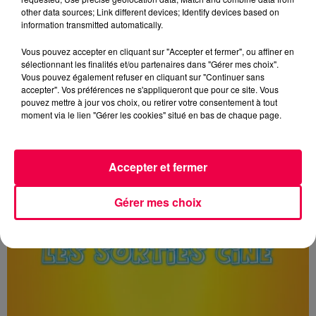
other data sources; Link different devices; Identify devices based on
LES SORTIES CINÉ 12/06/2024
information transmitted automatically.
Vous pouvez accepter en cliquant sur "Accepter et fermer", ou affiner en
sélectionnant les finalités et/ou partenaires dans "Gérer mes choix".
Vous pouvez également refuser en cliquant sur "Continuer sans
accepter". Vos préférences ne s'appliqueront que pour ce site. Vous
pouvez mettre à jour vos choix, ou retirer votre consentement à tout
moment via le lien "Gérer les cookies" situé en bas de chaque page.
Accepter et fermer
Gérer mes choix