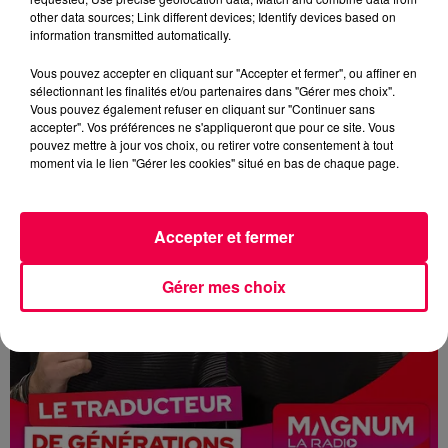
other data sources; Link different devices; Identify devices based on
LE TRADUCTEUR DE GÉNÉRATION 15/05/2026
information transmitted automatically.
AVOIR LA PÊCHE
Vous pouvez accepter en cliquant sur "Accepter et fermer", ou affiner en
sélectionnant les finalités et/ou partenaires dans "Gérer mes choix".
Vous pouvez également refuser en cliquant sur "Continuer sans
accepter". Vos préférences ne s'appliqueront que pour ce site. Vous
pouvez mettre à jour vos choix, ou retirer votre consentement à tout
moment via le lien "Gérer les cookies" situé en bas de chaque page.
Accepter et fermer
Gérer mes choix