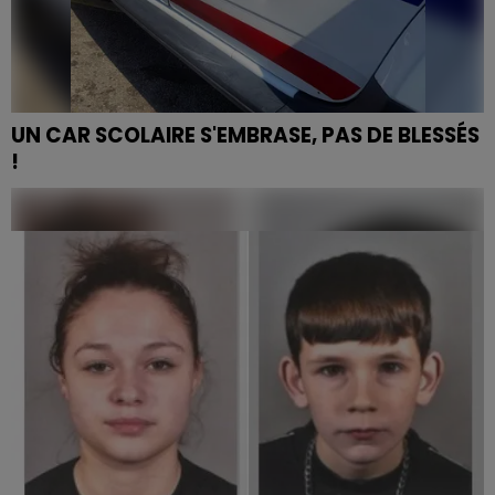
UN CAR SCOLAIRE S'EMBRASE, PAS DE BLESSÉS
!
Le drame a été évité après un incendie qui s'est
déclaré lundi 05 février en fin d'après-midi, à Saint-
Maurice-sur-Moselle. Aucun dégât humain n'est à...