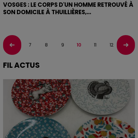
VOSGES : LE CORPS D'UN HOMME RETROUVÉ À
SON DOMICILE À THUILLIÈRES,...
Le corps de la victime présentait des marques de
strangulation à l'arrivée des secours ce dimanche. Sa
compagne a été interpellée.
7
8
9
10
11
12
13
FIL ACTUS