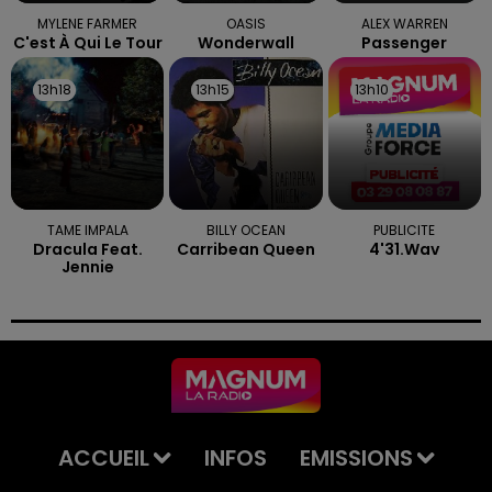
MYLENE FARMER
OASIS
ALEX WARREN
C'est À Qui Le Tour
Wonderwall
Passenger
13h18
13h18
13h15
13h15
13h10
13h10
TAME IMPALA
BILLY OCEAN
PUBLICITE
Dracula Feat.
Carribean Queen
4'31.wav
Jennie
ACCUEIL
INFOS
EMISSIONS