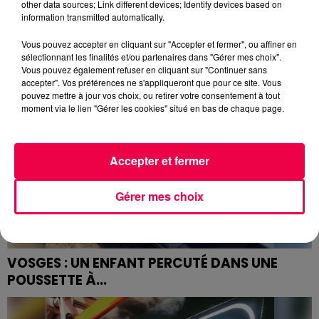
LÉPANGES-SUR-VOLOGNE
other data sources; Link different devices; Identify devices based on
information transmitted automatically.
La conductrice du véhicule a perdu la vie dans
l'accident...
Vous pouvez accepter en cliquant sur "Accepter et fermer", ou affiner en
sélectionnant les finalités et/ou partenaires dans "Gérer mes choix".
Vous pouvez également refuser en cliquant sur "Continuer sans
accepter". Vos préférences ne s'appliqueront que pour ce site. Vous
pouvez mettre à jour vos choix, ou retirer votre consentement à tout
moment via le lien "Gérer les cookies" situé en bas de chaque page.
Accepter et fermer
Gérer mes choix
VOSGES : UN ENFANT PERCUTÉ DANS UNE
POUSSETTE À...
Un dramatique accident qui aurait pu donner lieu à des
fins bien plus tragiques.