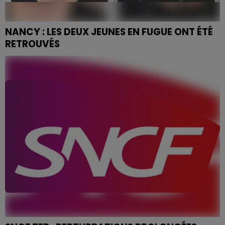
NANCY : LES DEUX JEUNES EN FUGUE ONT ÉTÉ
RETROUVÉS
Les deux enfants, de 11 et 13 ans, portés disparus à
Nancy ont été retrouvés sains et saufs cet après-
midi...