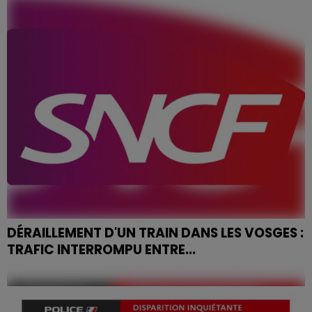
Meaux, en Seine-et-Marne…
DÉRAILLEMENT D'UN TRAIN DANS LES VOSGES :
TRAFIC INTERROMPU ENTRE...
Le trafic des trains entre Epinal et Saint-Dié-des-
Vosges est interrompu ce vendredi matin après le
déraillement d'une rame au niveau de Jarménil. Il n'y