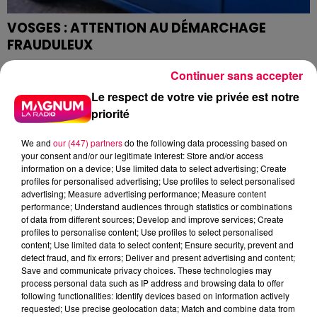
VOSGES : ATTENTION AU DÉMARCHAGE
FRAUDULEUX
De faux agents du département font du porte à porte
Continuer sans accepter
ou appellent les habitants par téléphone pour faire un
bilan énergétique de leur logement.
Le respect de votre vie privée est notre
priorité
We and
our (447) partners
do the following data processing based on
your consent and/or our legitimate interest: Store and/or access
information on a device; Use limited data to select advertising; Create
profiles for personalised advertising; Use profiles to select personalised
advertising; Measure advertising performance; Measure content
performance; Understand audiences through statistics or combinations
of data from different sources; Develop and improve services; Create
profiles to personalise content; Use profiles to select personalised
content; Use limited data to select content; Ensure security, prevent and
detect fraud, and fix errors; Deliver and present advertising and content;
Save and communicate privacy choices. These technologies may
process personal data such as IP address and browsing data to offer
following functionalities: Identify devices based on information actively
UNE FEMME MEURT DANS UN ACCIDENT À
requested; Use precise geolocation data; Match and combine data from