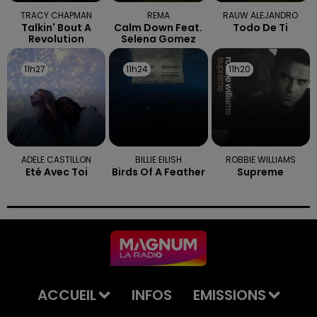
TRACY CHAPMAN
REMA
RAUW ALEJANDRO
Talkin' Bout A
Calm Down Feat.
Todo De Ti
Revolution
Selena Gomez
11h27
11h27
11h24
11h24
11h20
11h20
ADELE CASTILLON
BILLIE EILISH
ROBBIE WILLIAMS
Eté Avec Toi
Birds Of A Feather
Supreme
ACCUEIL
INFOS
EMISSIONS