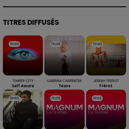
sont attendues en deuxième partie d'après-midi,
selon la préfecture des Vosges.
TITRES DIFFUSÉS
11h49
11h49
11h46
11h46
11h43
11h43
TEMPER CITY
SABRINA CARPENTER
JEREMY FREROT
Self Aware
Tears
Frérot
11h40
11h40
11h36
11h36
11h33
11h33