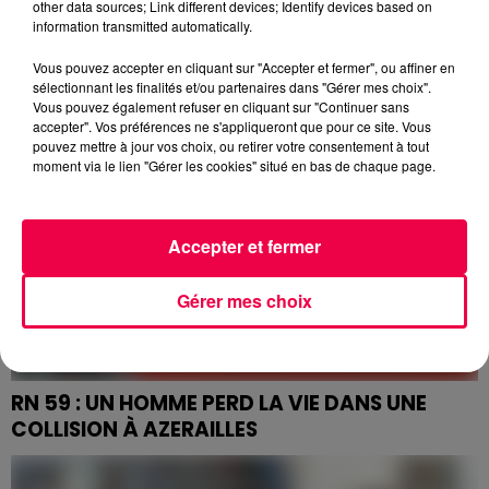
PUIS ENTERRÉE EN SECRET,...
other data sources; Link different devices; Identify devices based on
information transmitted automatically.
Une information judiciaire criminelle a été ouverte
après la disparition inquiétante de cette habitante de
Vous pouvez accepter en cliquant sur "Accepter et fermer", ou affiner en
Saint-Michel-sur-Meurthe dans les Vosges.
sélectionnant les finalités et/ou partenaires dans "Gérer mes choix".
Vous pouvez également refuser en cliquant sur "Continuer sans
accepter". Vos préférences ne s'appliqueront que pour ce site. Vous
pouvez mettre à jour vos choix, ou retirer votre consentement à tout
moment via le lien "Gérer les cookies" situé en bas de chaque page.
Accepter et fermer
Gérer mes choix
RN 59 : UN HOMME PERD LA VIE DANS UNE
COLLISION À AZERAILLES
Une voiture s'est encastrée dans un poids-lourd sur
cet axe où les véhicules circulent à 110 km/h.