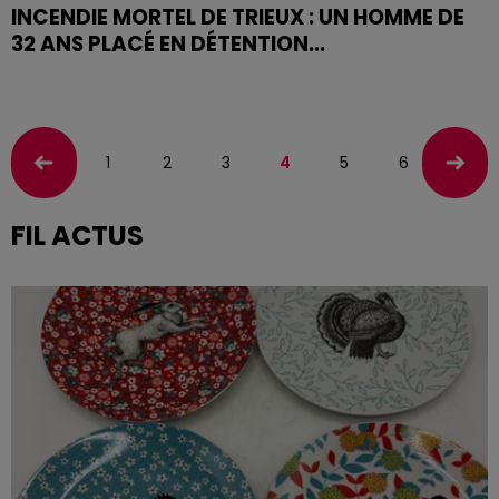
INCENDIE MORTEL DE TRIEUX : UN HOMME DE
32 ANS PLACÉ EN DÉTENTION...
Un incendie a coûté la vie à une mère de famille dans
la nuit du samedi 24 janvier, à Trieux.
1
2
3
4
5
6
7
FIL ACTUS