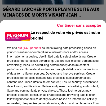
GÉRARD LARCHER PORTE PLAINTE SUITE AUX
MENACES DE MORTS VISANT JEAN...
Le président du Sénat, Gérard Larcher, s'est constitué
Continuer sans accepter
partie civile dans cette affaire vosgienne.
Le respect de votre vie privée est notre
priorité
We and
our (447) partners
do the following data processing based on
your consent and/or our legitimate interest: Store and/or access
information on a device; Use limited data to select advertising; Create
profiles for personalised advertising; Use profiles to select personalised
advertising; Measure advertising performance; Measure content
performance; Understand audiences through statistics or combinations
of data from different sources; Develop and improve services; Create
profiles to personalise content; Use profiles to select personalised
content; Use limited data to select content; Ensure security, prevent and
detect fraud, and fix errors; Deliver and present advertising and content;
Save and communicate privacy choices. These technologies may
process personal data such as IP address and browsing data to offer
following functionalities: Identify devices based on information actively
LILIANE COINCHELIN, SÉQUESTRÉE, AFFAMÉE
requested; Use precise geolocation data; Match and combine data from