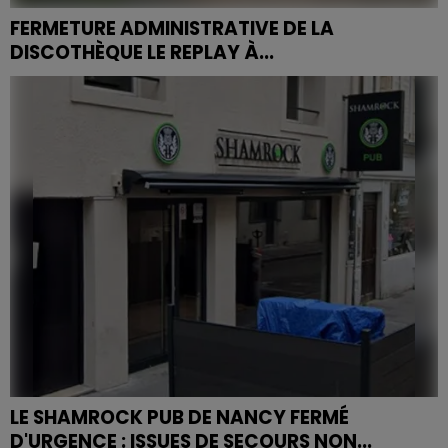
FERMETURE ADMINISTRATIVE DE LA
DISCOTHÈQUE LE REPLAY À...
Depuis ce samedi, la discothèque Le Replay de
Légéville-et-Bonfays est contrainte de baisser le
rideau pour trois mois. La préfecture des Vosges a
ordonné sa...
LE SHAMROCK PUB DE NANCY FERMÉ
D'URGENCE : ISSUES DE SECOURS NON...