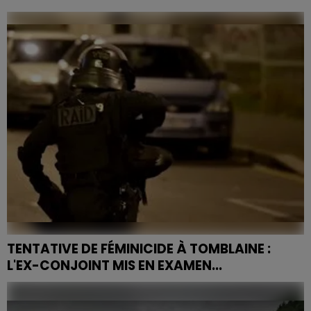
Un contrôle inopiné mené par la commission de
sécurité a conduit la ville de Nancy à prononcer la
fermeture administrative immédiate du Shamrock
Pub, rue...
TENTATIVE DE FÉMINICIDE À TOMBLAINE :
L'EX-CONJOINT MIS EN EXAMEN...
Dans la nuit du 29 au 30 avril 2026, une femme de 32
ans a été grièvement blessée à l'arme blanche par