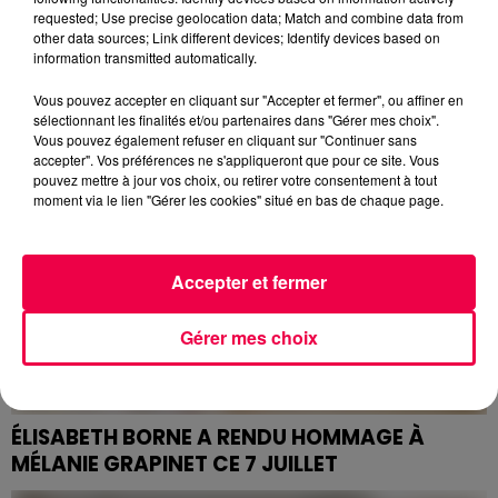
L'EX-EMPLOYÉ MUNICIPAL, QUI A AGRESSÉ
requested; Use precise geolocation data; Match and combine data from
BRUNO TOUSSAINT, MAIRE DE...
other data sources; Link different devices; Identify devices based on
Le maire de Saint-Dié-des-Vosges, Bruno Toussaint, a
information transmitted automatically.
été agressé par un ancien employé municipal samedi
Vous pouvez accepter en cliquant sur "Accepter et fermer", ou affiner en
dernier. Le trentenaire a été condamné hier à 8 mois...
sélectionnant les finalités et/ou partenaires dans "Gérer mes choix".
Vous pouvez également refuser en cliquant sur "Continuer sans
accepter". Vos préférences ne s'appliqueront que pour ce site. Vous
pouvez mettre à jour vos choix, ou retirer votre consentement à tout
moment via le lien "Gérer les cookies" situé en bas de chaque page.
Accepter et fermer
Gérer mes choix
ÉLISABETH BORNE A RENDU HOMMAGE À
MÉLANIE GRAPINET CE 7 JUILLET
Un hommage a été rendu à Mélanie Grapinet ce lundi