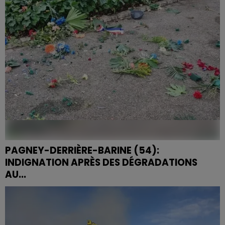
conducteur responsable et éclaircir les
circonstances...
PAGNEY-DERRIÈRE-BARINE (54):
INDIGNATION APRÈS DES DÉGRADATIONS
AU...
Pagney-derrière-Barine choquée par des
dégradations au monument aux morts et au
cimetière. Les autorités condamnent ces actes et
rendent hommage à Régina...