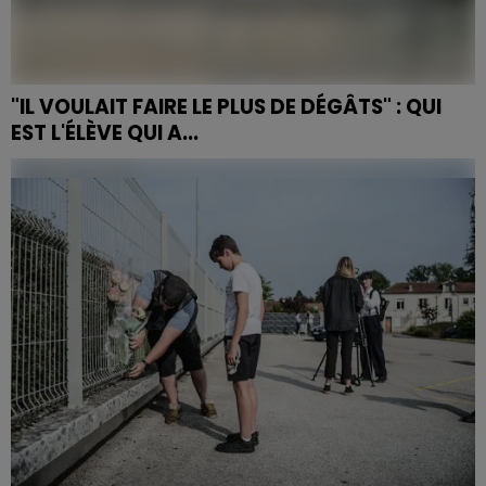
"IL VOULAIT FAIRE LE PLUS DE DÉGÂTS" : QUI
EST L'ÉLÈVE QUI A...
Mardi matin à Nogent, une surveillante du collège
Françoise-Dolto a été mortellement poignardée par
un élève de 14 ans. L’adolescent, interpellé
rapidement,...