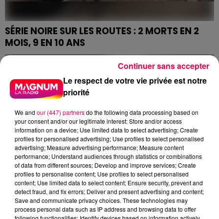
SÉRIE NOIRE SUR LES ROUTES : 2 MORTS EN 2
MOIS, 9 EN 10 ANS
Force Ouvrière réclame des actes forts sur les routes
Continuer sans accepter
et aux alentours pour protéger les agents des DIR.
Le respect de votre vie privée est notre
priorité
We and
our (447) partners
do the following data processing based on
your consent and/or our legitimate interest: Store and/or access
information on a device; Use limited data to select advertising; Create
profiles for personalised advertising; Use profiles to select personalised
advertising; Measure advertising performance; Measure content
performance; Understand audiences through statistics or combinations
of data from different sources; Develop and improve services; Create
profiles to personalise content; Use profiles to select personalised
content; Use limited data to select content; Ensure security, prevent and
detect fraud, and fix errors; Deliver and present advertising and content;
Save and communicate privacy choices. These technologies may
process personal data such as IP address and browsing data to offer
following functionalities: Identify devices based on information actively