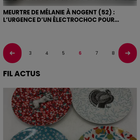
MEURTRE DE MÉLANIE À NOGENT (52) :
L’URGENCE D’UN ÉLECTROCHOC POUR...
Le meurtre de Mélanie, AED poignardée à Nogent,
bouleverse la communauté éducative. Jean-Luc
Cornesse (SNUS-FSE Haute-Marne) alerte sur
l’urgence d’une...
3
4
5
6
7
8
9
FIL ACTUS