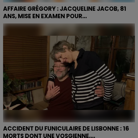
AFFAIRE GRÉGORY : JACQUELINE JACOB, 81
ANS, MISE EN EXAMEN POUR...
Soupçonnée d'être l'un des corbeaux qui a menacé la
famille du petit Grégory, tué à l'âge de 4 ans il y a
quarante-et-un ans, sa grand-tante Jacqueline
Jacob...
ACCIDENT DU FUNICULAIRE DE LISBONNE : 16
MORTS DONT UNE VOSGIENNE,...