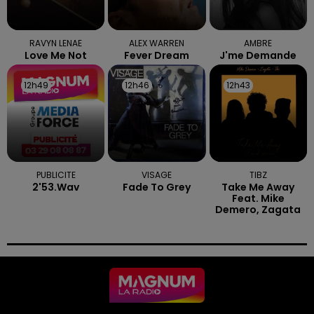
RAVYN LENAE
ALEX WARREN
AMBRE
Love Me Not
Fever Dream
J'me Demande
12h49
12h49
12h46
12h46
12h43
12h43
PUBLICITE
VISAGE
TIBZ
2'53.wav
Fade To Grey
Take Me Away
Feat. Mike
Demero, Zagata