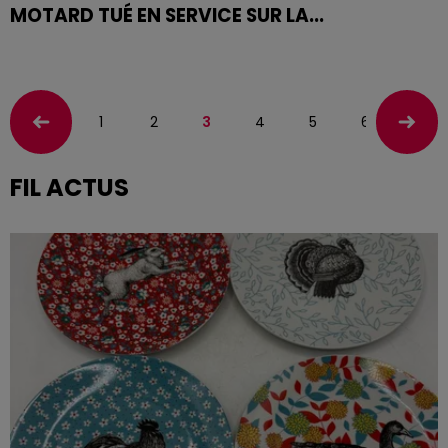
MOTARD TUÉ EN SERVICE SUR LA...
Le maréchal des logis-chef Lucas Voignier, motard de
la gendarmerie affecté à la brigade motorisée de
Seichamps, a perdu la vie ce samedi 9 mai aux
alentours...
1
2
3
4
5
6
FIL ACTUS