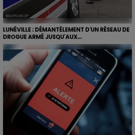
LUNÉVILLE : DÉMANTÈLEMENT D'UN RÉSEAU DE
DROGUE ARMÉ JUSQU'AUX...
Cocaïne, héroïne, ecstasy et un véritable arsenal
militaire — cinq hommes ont été interpellés mi-mai
après quatre mois d'enquête menée par le parquet
de Nancy.