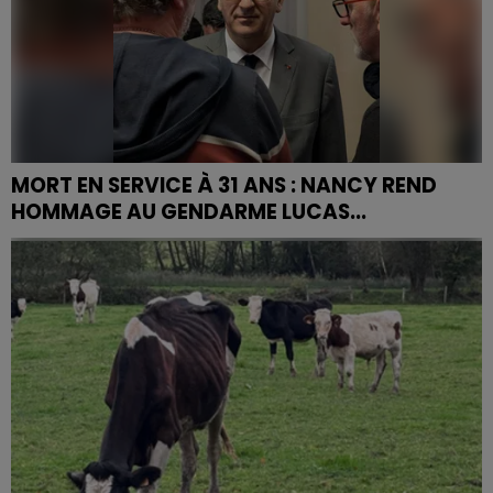
MORT EN SERVICE À 31 ANS : NANCY REND
HOMMAGE AU GENDARME LUCAS...
Le ministre de l'Intérieur Laurent Nuñez se rendra lundi
18 mai à Nancy pour présider la cérémonie
d'hommage national au maréchal des logis-chef
Lucas...