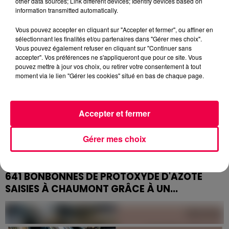
other data sources; Link different devices; Identify devices based on
Dans la nuit du samedi 16 au dimanche 17 mai 2026, un
information transmitted automatically.
incendie volontaire a ravagé le hall du collège Jean-
de-la-Fontaine de Laxou, entraînant la fermeture...
Vous pouvez accepter en cliquant sur "Accepter et fermer", ou affiner en
sélectionnant les finalités et/ou partenaires dans "Gérer mes choix".
Vous pouvez également refuser en cliquant sur "Continuer sans
accepter". Vos préférences ne s'appliqueront que pour ce site. Vous
pouvez mettre à jour vos choix, ou retirer votre consentement à tout
moment via le lien "Gérer les cookies" situé en bas de chaque page.
Accepter et fermer
Gérer mes choix
641 BONBONNES DE PROTOXYDE D'AZOTE
SAISIES À CHAUMONT GRÂCE À UN...
Un simple coup de fil au 17 a conduit à la saisie de 641
bonbonnes de protoxyde d'azote dans deux fourgons,
le 15 mai à Chaumont. Quatre hommes, surpris en...