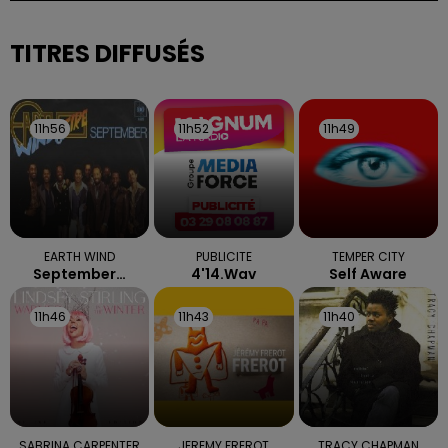
selon la préfecture des Vosges.
TITRES DIFFUSÉS
11h56
11h56
11h52
11h52
11h49
11h49
EARTH WIND
PUBLICITE
TEMPER CITY
September…
4'14.wav
Self Aware
11h46
11h46
11h43
11h43
11h40
11h40
SABRINA CARPENTER
JEREMY FREROT
TRACY CHAPMAN