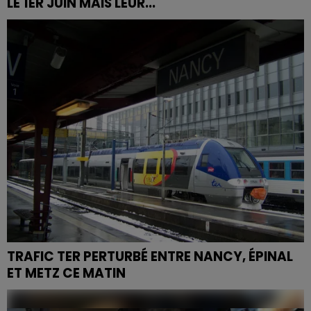
LE 1ER JUIN MAIS LEUR...
Leur caserne tombait en ruine, la fermeture était
actée pour le 1er juin. Les pompiers volontaires de
Viterne ont finalement obtenu un sursis.
TRAFIC TER PERTURBÉ ENTRE NANCY, ÉPINAL
ET METZ CE MATIN
La circulation des TER est fortement perturbée ce
mardi matin en gare de Nancy après la panne d’un