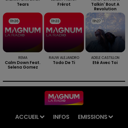
Tears
Frérot
Talkin' Bout A
Revolution
11h36
11h36
11h33
11h33
11h27
11h27
REMA
RAUW ALEJANDRO
ADELE CASTILLON
Calm Down Feat.
Todo De Ti
Eté Avec Toi
Selena Gomez
ACCUEIL
INFOS
EMISSIONS