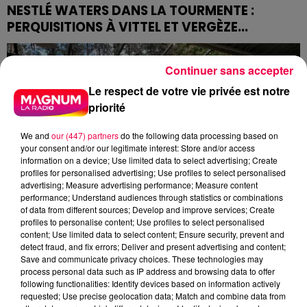
NESTLÉ WATERS DANS LA TOURMENTE :
PERQUISITIONS À VITTEL ET VERGÈZE...
Des enquêteurs ont investi ce mardi les sites de
production de Nestlé Waters dans les Vosges et dans
Continuer sans accepter
le Gard. Le groupe est soupçonné d'avoir eu recours
Le respect de votre vie privée est notre
à...
priorité
We and
our (447) partners
do the following data processing based on
your consent and/or our legitimate interest: Store and/or access
information on a device; Use limited data to select advertising; Create
profiles for personalised advertising; Use profiles to select personalised
advertising; Measure advertising performance; Measure content
performance; Understand audiences through statistics or combinations
of data from different sources; Develop and improve services; Create
profiles to personalise content; Use profiles to select personalised
content; Use limited data to select content; Ensure security, prevent and
detect fraud, and fix errors; Deliver and present advertising and content;
Save and communicate privacy choices. These technologies may
process personal data such as IP address and browsing data to offer
INCENDIE CRIMINEL AU COLLÈGE JEAN-DE-
following functionalities: Identify devices based on information actively
LA-FONTAINE DE LAXOU :...
requested; Use precise geolocation data; Match and combine data from