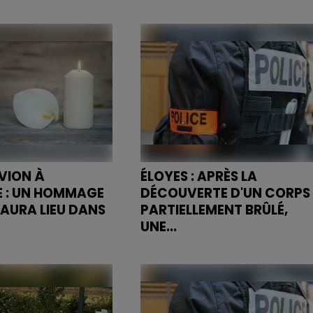
 mis en examen et
Une collecte solidaire sera
ention provisoire
organisée à l'Hôtel de Ville du 2
rigé un réseau qui
10 juillet, en soutien aux
ansiter entre 400...
populations vénézuéliennes
frappées par deux séismes
meurtriers...
VION À
ÉLOYES : APRÈS LA
 : UN HOMMAGE
DÉCOUVERTE D'UN CORPS
 AURA LIEU DANS
PARTIELLEMENT BRÛLÉ,
UNE...
 après le drame
Un cadavre partiellement
a vie à 11 personnes,
carbonisé a été découvert
mblaine invite la
dimanche soir en forêt d'Éloyes
à un rassemblement
près d'une cabane de chasse. L
n hommage aux...
corps présenterait des blessur