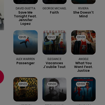
DAVID GUETTA
GEORGE MICHAEL
RIVIERA
Save Me
Faith
She Doesn't
Tonight Feat.
Mind
Jennifer
Lopez
13h15
13h15
13h12
13h12
13h06
13h06
ALEX WARREN
ELEGANCE
ANGELE
s
Passenger
Vacances
What You
J'oublie Tout
Want Feat.
Justice
13h03
13h03
13h00
13h00
12h56
12h56