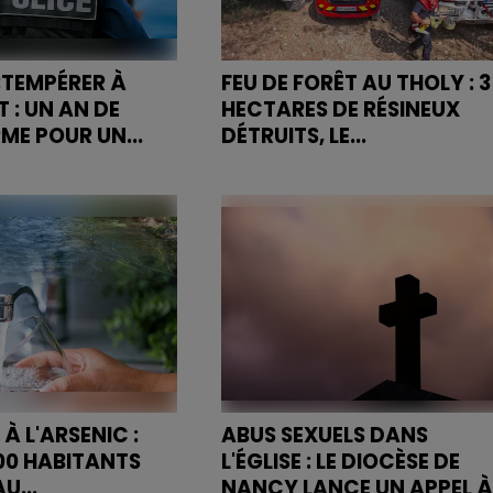
BTEMPÉRER À
FEU DE FORÊT AU THOLY : 3
: UN AN DE
HECTARES DE RÉSINEUX
ME POUR UN...
DÉTRUITS, LE...
a également
Mobilisés dans un terrain difficil
nnulation de son
d'accès, 80 sapeurs-pompiers,
confiscation de son
appuyés par des gendarmes,
l'hélicoptère Dragon 25 et des
agriculteurs venus en renfort,...
À L'ARSENIC :
ABUS SEXUELS DANS
100 HABITANTS
L'ÉGLISE : LE DIOCÈSE DE
U...
NANCY LANCE UN APPEL À.