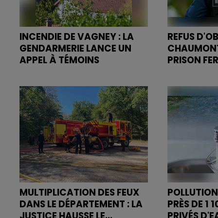
INCENDIE DE VAGNEY : LA
REFUS D'O
GENDARMERIE LANCE UN
CHAUMONT 
APPEL À TÉMOINS
PRISON FER
Le feu, parti d'une haie avant de
Le tribunal 
se propager au quartier
prononcé l'a
résidentiel, avait détruit deux
permis et la 
habitations et contraint à
véhicule.
l'évacuation d'une centaine de
personnes.
MULTIPLICATION DES FEUX
POLLUTION 
DANS LE DÉPARTEMENT : LA
PRÈS DE 1 
JUSTICE HAUSSE LE...
PRIVÉS D'EA