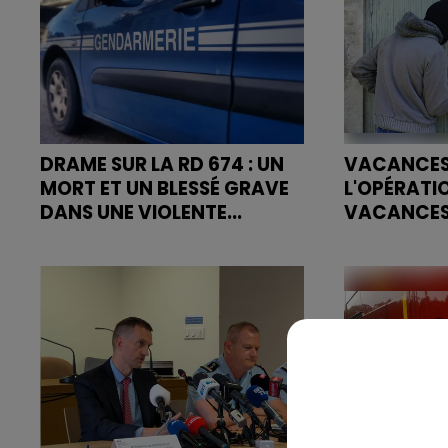
Xonrupt-Lon
DRAME SUR LA RD 674 : UN
VACANCES 
MORT ET UN BLESSÉ GRAVE
L'OPÉRATI
DANS UNE VIOLENTE...
VACANCES
Une collision frontale entre deux
À l'approche d
véhicules légers a coûté la vie à
gendarmerie 
un homme et grièvement blessé
nationale rap
une autre personne, ce matin, sur
d'un dispositi
la route départementale...
pour partir en