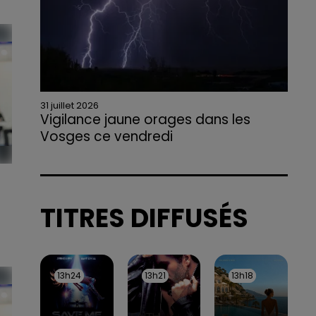
 au
31 juillet 2026
Vigilance jaune orages dans les
Vosges ce vendredi
Rafales jusqu'à 100 km/h, grêle et fortes
précipitations sont attendues en deuxième
partie d'après-midi, selon la préfecture des
Vosges.
TITRES DIFFUSÉS
13h24
13h24
13h21
13h21
13h18
13h18
,
e
es