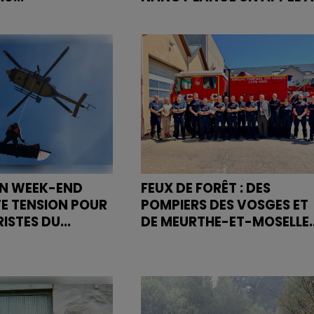
n arsenic supérieure
Le diocèse de Nancy et Toul
 été détectée dans
lance un appel à témoignages
uée par le Syndicat
pour des faits d'agressions
'Anger, dans l'Ouest
sexuelles qui auraient été
de 1 100...
commis à Nancy en 2006.
UN WEEK-END
FEUX DE FORÊT : DES
E TENSION POUR
POMPIERS DES VOSGES ET
ISTES DU...
DE MEURTHE-ET-MOSELLE..
week-end des
De nombreux incendies touche
é s'est révélé
le sud de la France depuis le
ent intense pour le
début de l'été. Et les pompiers
Gendarmerie de
locaux n'arrivent plus à faire fa
gne (PGHM) de
seuls aux flammes qui...