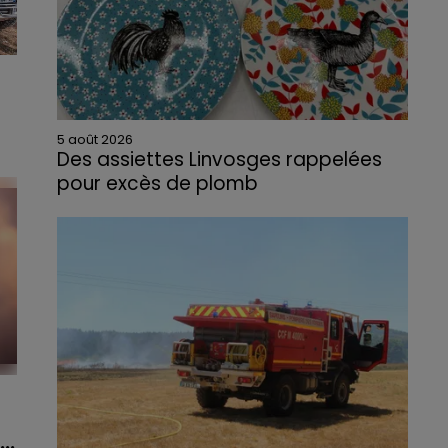
5 août 2026
e
Des assiettes Linvosges rappelées
pour excès de plomb
Du plomb a été détecté dans deux assiettes
en céramique vendues entre 2020 et 2022
par Linvosges.
..