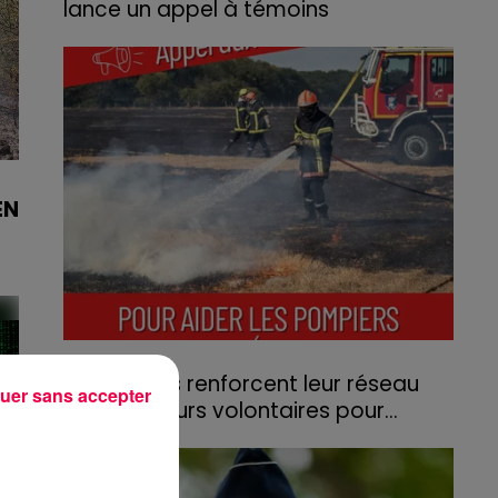
lance un appel à témoins
Le feu, parti d'une haie avant de se propager
au quartier résidentiel, avait détruit deux
habitations et contraint à l'évacuation d'une
centaine de personnes.
EN
31 juillet 2026
Les Vosges renforcent leur réseau
uer sans accepter
d'agriculteurs volontaires pour...
Face à la sécheresse et aux risques de
départs de feu, la Chambre d'agriculture
des Vosges a lancé un appel aux