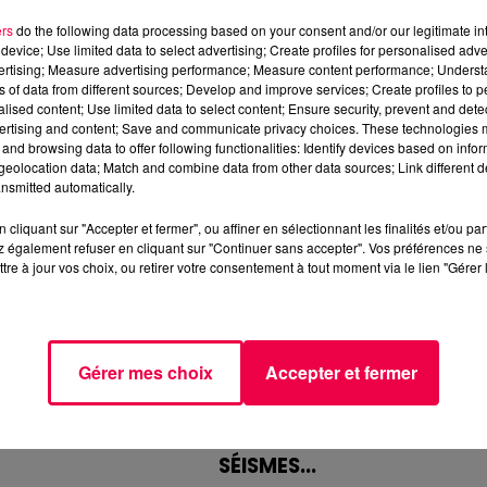
ers
do the following data processing based on your consent and/or our legitimate int
UR L'A31 : CINQ
LE CENTRE HOSPITALIER DE
device; Use limited data to select advertising; Create profiles for personalised adver
 IMPLIQUÉES
CHAUMONT VICTIME D'UN
vertising; Measure advertising performance; Measure content performance; Unders
AGE DE...
CYBERATTAQUE
ns of data from different sources; Develop and improve services; Create profiles to 
alised content; Use limited data to select content; Ensure security, prevent and detect
impliquant deux
Le centre hospitalier de
ertising and content; Save and communicate privacy choices. These technologies
st produit ce matin
Chaumont a été touché par un
and browsing data to offer following functionalities: Identify devices based on infor
eolocation data; Match and combine data from other data sources; Link different de
 l'autoroute A31,
cyberattaque, confirmée ce jeu
nsmitted automatically.
Nancy-Dijon, à
2 juillet. L'établissement a
'accès par le péage
immédiatement engagé la
cliquant sur "Accepter et fermer", ou affiner en sélectionnant les finalités et/ou pa
mobilisation de...
 également refuser en cliquant sur "Continuer sans accepter". Vos préférences ne 
tre à jour vos choix, ou retirer votre consentement à tout moment via le lien "Gérer 
Gérer mes choix
Accepter et fermer
 DIRIGEAIT UN
LA VILLE DE NANCY SE
EAU DE PASSEURS
MOBILISE POUR LE
RIE ET...
VENEZUELA APRÈS LES
SÉISMES...
36 ans, domicilié à