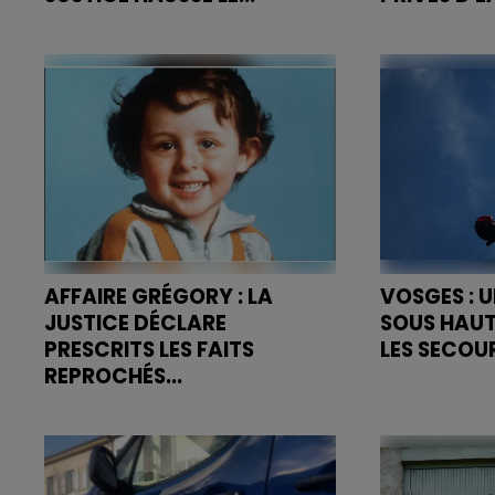
Face à la sécheresse persistante,
Une teneur e
les Vosges ont connu ces
aux normes a
derniers jours une série
l'eau distrib
d'incendies de végétation, à
des eaux de l
Suriauville, Saint-Dié, Bruyères,...
vosgien. Près 
AFFAIRE GRÉGORY : LA
VOSGES : 
JUSTICE DÉCLARE
SOUS HAUT
PRESCRITS LES FAITS
LES SECOUR
REPROCHÉS...
Le premier 
Coup de théâtre judiciaire dans
vacances d'ét
l'une des affaires criminelles les
particulièrem
plus anciennes de France.
Peloton de 
Haute Monta