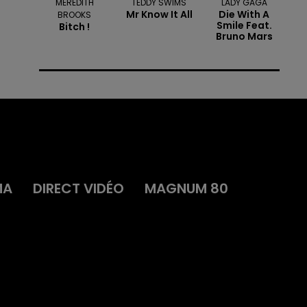
MEREDITH
TEDDY SWIMS
LADY GAGA
Mr Know It All
Die With A
BROOKS
Smile Feat.
Bitch !
Bruno Mars
MA
DIRECT VIDÉO
MAGNUM 80