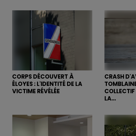
vendredi dernier.
Épinal, a été
placé en dét
pour avoir di
aurait fait tr
CORPS DÉCOUVERT À
CRASH D'A
ÉLOYES : L'IDENTITÉ DE LA
TOMBLAINE
VICTIME RÉVÉLÉE
COLLECTIF
LA...
L’homme retrouvé à Éloyes le
week-end dernier a été identifié.
Quatre jours
ayant coûté l
la Ville de To
population 
silencieux e