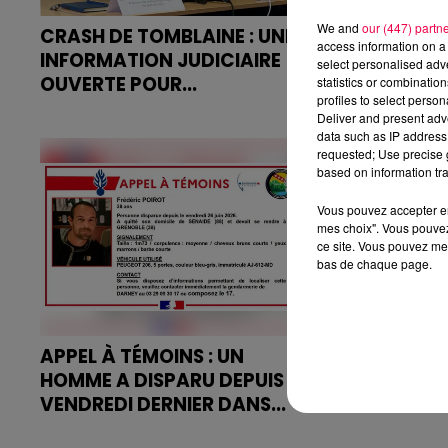
We and
our (447) partn
CRASH DE TOMBLAINE : UNE
ACCIDENT S
access information on a 
INFORMATION JUDICIAIRE
PERSONNES
select personalised ad
OUVERTE POUR...
PRÈS DU PÉ
statistics or combinatio
profiles to select person
Près de dix jours après le crash
Un accident 
Deliver and present adv
de l'avion de parachutisme qui a
véhicules s'e
data such as IP address 
requested; Use precise g
coûté la vie à onze personnes à
vers 9h30 sur
based on information tra
Tomblaine, le parquet de Paris a
dans le sens 
franchi une nouvelle étape...
hauteur de l
Vous pouvez accepter en 
de...
mes choix". Vous pouvez
ce site. Vous pouvez met
bas de chaque page.
APPEL À TÉMOINS : UN
ÉPINAL : IL
HOMME A DISPARU DEPUIS
VASTE RÉS
VENDREDI DERNIER DANS...
ENTRE LA SY
L'homme a disparu depuis
Un homme de 