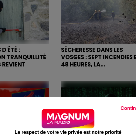
gemer.
D'ÉTÉ :
SÉCHERESSE DANS LES
ON TRANQUILLITÉ
VOSGES : SEPT INCENDIES 
 REVIENT
48 HEURES, LA...
e l'été, la
En l'espace de deux jours
et la police
seulement, la gendarmerie des
pellent l'existence
Vosges est intervenue sur sept
f simple et gratuit
incendies et départs de feu,
 vacances l'esprit...
conséquence directe de la
Contin
sécheresse qui...
Le respect de votre vie privée est notre priorité