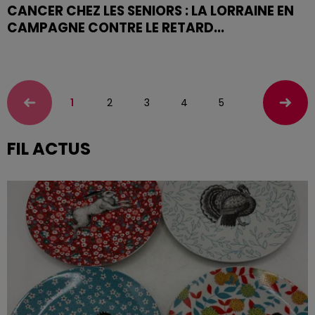
CANCER CHEZ LES SENIORS : LA LORRAINE EN
CAMPAGNE CONTRE LE RETARD...
Entretien avec le Dr Jean-Yves Niemier, praticien
hospitalier au CHRU de Nancy et coordinateur médical
de l'UCOG Lorraine
1
2
3
4
5
FIL ACTUS