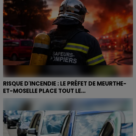
exposé,...
RISQUE D'INCENDIE : LE PRÉFET DE MEURTHE-
ET-MOSELLE PLACE TOUT LE...
Canicule et végétation asséchée : le préfet de
Meurthe-et-Moselle Yves Séguy a déclenché le degré
de danger « Sévère » sur l'ensemble du département
à partir...