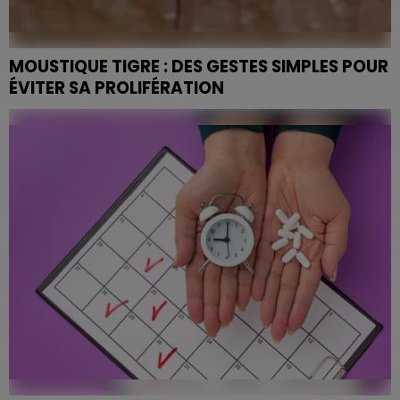
MOUSTIQUE TIGRE : DES GESTES SIMPLES POUR
ÉVITER SA PROLIFÉRATION
Présent dans sept départements du Grand Est, Aedes
albopictus progresse chaque année. L'ARS Grand Est
mobilise habitants et collectivités pour couper court
à...