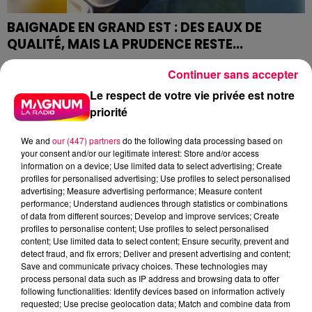
BAIGNADE EN GRAND EST : DES EAUX DE
QUALITÉ, MAIS LA PRUDENCE RESTE...
L'Agence Régionale de Santé Grand Est vient de
Continuer sans accepter
publier son classement annuel de la qualité des eaux
de baignade pour la saison 2026.
Le respect de votre vie privée est notre
priorité
We and
our (447) partners
do the following data processing based on
your consent and/or our legitimate interest: Store and/or access
information on a device; Use limited data to select advertising; Create
profiles for personalised advertising; Use profiles to select personalised
advertising; Measure advertising performance; Measure content
performance; Understand audiences through statistics or combinations
of data from different sources; Develop and improve services; Create
profiles to personalise content; Use profiles to select personalised
content; Use limited data to select content; Ensure security, prevent and
detect fraud, and fix errors; Deliver and present advertising and content;
Save and communicate privacy choices. These technologies may
process personal data such as IP address and browsing data to offer
following functionalities: Identify devices based on information actively
CANICULE : L'ANSM ALERTE SUR LES
requested; Use precise geolocation data; Match and combine data from