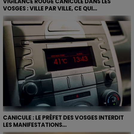
VIGILANCE ROUGE CANICULE DANS LES
VOSGES : VILLE PAR VILLE, CE QUI...
Alors que 61 départements restent en alerte
maximale ce soir — dont les dix du Grand Est — et que
le gouvernement active le plan Orsan à son niveau le
plus...
CANICULE : LE PRÉFET DES VOSGES INTERDIT
LES MANIFESTATIONS...
Face aux fortes chaleurs attendues dans les