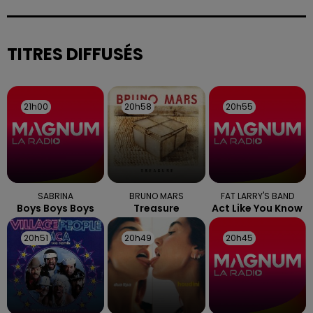
sont attendues en deuxième partie d'après-midi,
selon la préfecture des Vosges.
TITRES DIFFUSÉS
21h00
21h00
20h58
20h58
20h55
20h55
SABRINA
BRUNO MARS
FAT LARRY'S BAND
Boys Boys Boys
Treasure
Act Like You Know
20h51
20h51
20h49
20h49
20h45
20h45