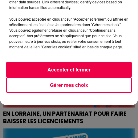
MÉDICAMENTS À RISQUE, L'ARS...
other data sources; Link different devices; Identify devices based on
information transmitted automatically.
Alors qu'une vague de chaleur s'intensifie cette
semaine sur la France, avec des pics attendus jusqu'à
Vous pouvez accepter en cliquant sur "Accepter et fermer", ou affiner en
40°C localement dimanche, l'Agence nationale de...
sélectionnant les finalités et/ou partenaires dans "Gérer mes choix".
Vous pouvez également refuser en cliquant sur "Continuer sans
accepter". Vos préférences ne s'appliqueront que pour ce site. Vous
pouvez mettre à jour vos choix, ou retirer votre consentement à tout
moment via le lien "Gérer les cookies" situé en bas de chaque page.
Accepter et fermer
Gérer mes choix
EN LORRAINE, UN PARTENARIAT POUR FAIRE
BAISSER LES LICENCIEMENTS
Faire baisser les licenciements pour inaptitudes en
Meurthe-et-Moselle, tel est le but de ce partenariat