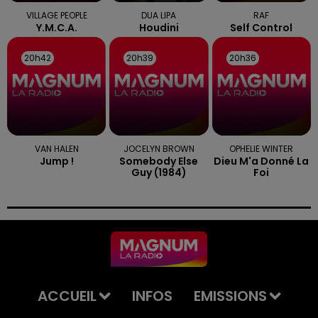
VILLAGE PEOPLE
DUA LIPA
RAF
Y.m.c.a.
Houdini
Self Control
20h42
20h42
20h39
20h39
20h36
20h36
VAN HALEN
JOCELYN BROWN
OPHELIE WINTER
Jump !
Somebody Else
Dieu M'a Donné La
Guy (1984)
Foi
ACCUEIL
INFOS
EMISSIONS